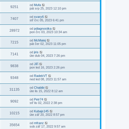
od
Mufa
9251
pát srp 25, 2023 12:10 pm
od
svary6
7407
stř črc 05, 2023 6:41 pm
od
pdiagnostika
28972
pon črc 03, 2023 10:34 am
od
McMatej
7215
pát čer 02, 2023 11:05 pm
od
jiris
7141
úte dub 04, 2023 7:26 pm
od
Jiří
9838
pon led 16, 2023 2:26 pm
od
RadekVT
9348
ned led 08, 2023 11:57 am
od
Chabibi
31135
úte lis 15, 2022 8:12 am
od
Petr74
9092
stř lis 02, 2022 2:38 pm
od
Kubajs145
10215
úte zář 20, 2022 8:57 pm
od
mfranz
35654
sob zář 17, 2022 9:57 am