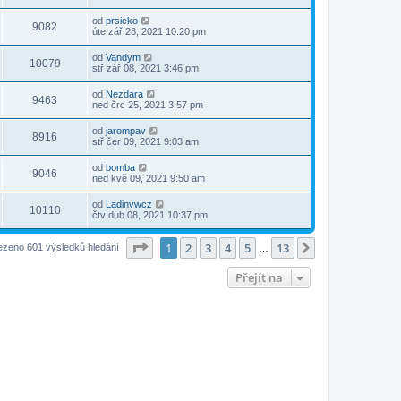
od
prsicko
9082
úte zář 28, 2021 10:20 pm
od
Vandym
10079
stř zář 08, 2021 3:46 pm
od
Nezdara
9463
ned črc 25, 2021 3:57 pm
od
jarompav
8916
stř čer 09, 2021 9:03 am
od
bomba
9046
ned kvě 09, 2021 9:50 am
od
Ladinvwcz
10110
čtv dub 08, 2021 10:37 pm
Stránka
1
z
13
1
2
3
4
5
13
Další
ezeno 601 výsledků hledání
…
Přejít na