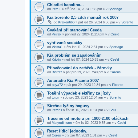
Chladící kapalina...
od
Petr T
»
stř úno 14, 2024 1:36 pm
» v
Sportage
Kia Sorento 2,5 cddi manuál rok 2007
od
Kraken666
»
pát led 26, 2024 6:58 pm
» v
Sorento
Cvakání při startování Ceeda
od
Pejrak
»
pon led 22, 2024 11:28 pm
» v
Cee'd
vyhřívané sedačky
od
Vlasta1
»
čtv led 11, 2024 2:51 pm
» v
Sportage
Kia problém se zapalováním
od
Kriolin
»
ned led 07, 2024 10:53 pm
» v
Cee'd
Přisvěcování do zatáček - žárovky.
od
Biarritz
»
pát pro 29, 2023 7:40 pm
» v
Carens
Autoradio Kia Picanto 2007
od
paya72
»
pát pro 29, 2023 12:34 pm
» v
Picanto
Totální výpadek elektřiny za jízdy
od
tutun
»
sob pro 23, 2023 12:04 am
» v
Sorento
Strešne lyžiny hagusy
od
Peter.1
»
čtv lis 16, 2023 11:31 pm
» v
Soul
Trasenie od motora pri 1900-2100 otáčkach
od
Matyodimson
»
čtv lis 02, 2023 9:55 am
» v
Cee'd
Reset řídící jednotky.
od
Cores
»
čtv zář 07, 2023 1:31 pm
» v
Cee'd