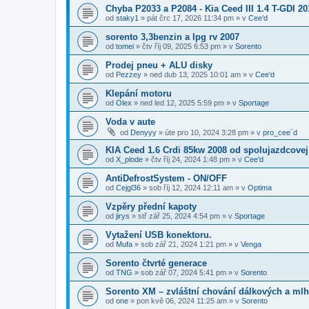
Chyba P2033 a P2084 - Kia Ceed III 1.4 T-GDI 20
od
staky1
»
pát črc 17, 2026 11:34 pm
» v
Cee'd
sorento 3,3benzin a lpg rv 2007
od
tomei
»
čtv říj 09, 2025 6:53 pm
» v
Sorento
Prodej pneu + ALU disky
od
Pezzey
»
ned dub 13, 2025 10:01 am
» v
Cee'd
Klepání motoru
od
Olex
»
ned led 12, 2025 5:59 pm
» v
Sportage
Voda v aute
od
Denyyy
»
úte pro 10, 2024 3:28 pm
» v
pro_cee´d
KIA Ceed 1.6 Crdi 85kw 2008 od spolujazdcovej
od
X_plode
»
čtv říj 24, 2024 1:48 pm
» v
Cee'd
AntiDefrostSystem - ON/OFF
od
Cejgl36
»
sob říj 12, 2024 12:11 am
» v
Optima
Vzpěry přední kapoty
od
jirys
»
stř zář 25, 2024 4:54 pm
» v
Sportage
Vytažení USB konektoru.
od
Mufa
»
sob zář 21, 2024 1:21 pm
» v
Venga
Sorento čtvrté generace
od
TNG
»
sob zář 07, 2024 5:41 pm
» v
Sorento
Sorento XM – zvláštní chování dálkových a mlh
od
one
»
pon kvě 06, 2024 11:25 am
» v
Sorento