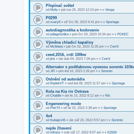
Přepínač světel
od
Mufa
»
pát srp 25, 2023 12:10 pm
» v
Venga
P0299
od
svary6
»
stř črc 05, 2023 6:41 pm
» v
Sportage
autodiagnostika a kodovanie
od
pdiagnostika
»
pon črc 03, 2023 10:34 am
» v
POKEC
Výměna chladicí kapaliny
od
McMatej
»
pát čer 02, 2023 11:05 pm
» v
Cee'd
ceed,2016, crdi 100kw
od
jiris
»
úte dub 04, 2023 7:26 pm
» v
Cee'd
Alternator s podtlakovou vyvevou sorento 103k
od
Jiří
»
pon led 16, 2023 2:26 pm
» v
Sorento
Oslnění od autorádia
od
RadekVT
»
ned led 08, 2023 11:57 am
» v
Sportage
Kola na Kia rio Ostrava
od
Chabibi
»
úte lis 15, 2022 8:12 am
» v
Rio
Engeneering mode
od
Petr74
»
stř lis 02, 2022 2:38 pm
» v
Sportage
4x4
od
Kubajs145
»
úte zář 20, 2022 8:57 pm
» v
Sorento
nejde žhavení
od
mfranz
»
sob zář 17, 2022 9:57 am
» v
K2500