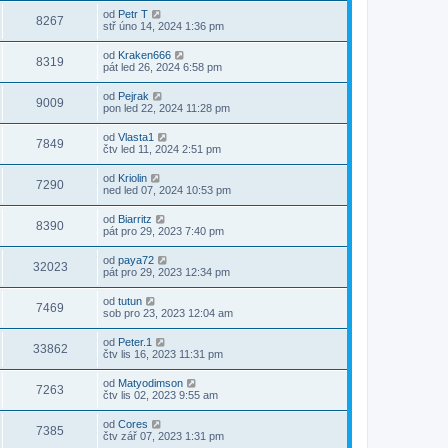
od
Petr T
8267
stř úno 14, 2024 1:36 pm
od
Kraken666
8319
pát led 26, 2024 6:58 pm
od
Pejrak
9009
pon led 22, 2024 11:28 pm
od
Vlasta1
7849
čtv led 11, 2024 2:51 pm
od
Kriolin
7290
ned led 07, 2024 10:53 pm
od
Biarritz
8390
pát pro 29, 2023 7:40 pm
od
paya72
32023
pát pro 29, 2023 12:34 pm
od
tutun
7469
sob pro 23, 2023 12:04 am
od
Peter.1
33862
čtv lis 16, 2023 11:31 pm
od
Matyodimson
7263
čtv lis 02, 2023 9:55 am
od
Cores
7385
čtv zář 07, 2023 1:31 pm