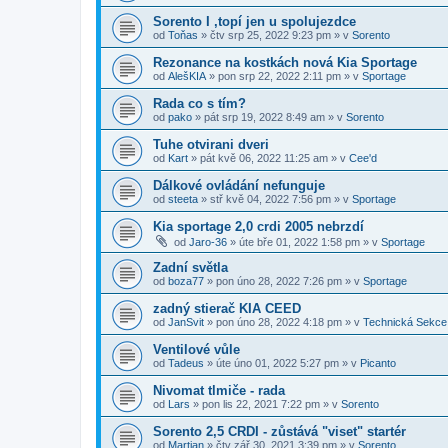
Sorento I ,topí jen u spolujezdce
od
Toňas
»
čtv srp 25, 2022 9:23 pm
» v
Sorento
Rezonance na kostkách nová Kia Sportage
od
AlešKIA
»
pon srp 22, 2022 2:11 pm
» v
Sportage
Rada co s tím?
od
pako
»
pát srp 19, 2022 8:49 am
» v
Sorento
Tuhe otvirani dveri
od
Kart
»
pát kvě 06, 2022 11:25 am
» v
Cee'd
Dálkové ovládání nefunguje
od
steeta
»
stř kvě 04, 2022 7:56 pm
» v
Sportage
Kia sportage 2,0 crdi 2005 nebrzdí
od
Jaro-36
»
úte bře 01, 2022 1:58 pm
» v
Sportage
Zadní světla
od
boza77
»
pon úno 28, 2022 7:26 pm
» v
Sportage
zadný stierač KIA CEED
od
JanSvit
»
pon úno 28, 2022 4:18 pm
» v
Technická Sekce
Ventilové vůle
od
Tadeus
»
úte úno 01, 2022 5:27 pm
» v
Picanto
Nivomat tlmiče - rada
od
Lars
»
pon lis 22, 2021 7:22 pm
» v
Sorento
Sorento 2,5 CRDI - zůstává "viset" startér
od
Martian
»
čtv zář 30, 2021 3:39 pm
» v
Sorento