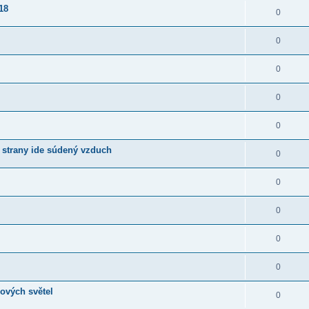
18
0
0
0
0
0
 strany ide súdený vzduch
0
0
0
0
0
ových světel
0