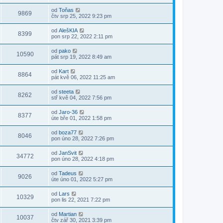
od
Toňas
9869
čtv srp 25, 2022 9:23 pm
od
AlešKIA
8399
pon srp 22, 2022 2:11 pm
od
pako
10590
pát srp 19, 2022 8:49 am
od
Kart
8864
pát kvě 06, 2022 11:25 am
od
steeta
8262
stř kvě 04, 2022 7:56 pm
od
Jaro-36
8377
úte bře 01, 2022 1:58 pm
od
boza77
8046
pon úno 28, 2022 7:26 pm
od
JanSvit
34772
pon úno 28, 2022 4:18 pm
od
Tadeus
9026
úte úno 01, 2022 5:27 pm
od
Lars
10329
pon lis 22, 2021 7:22 pm
od
Martian
10037
čtv zář 30, 2021 3:39 pm