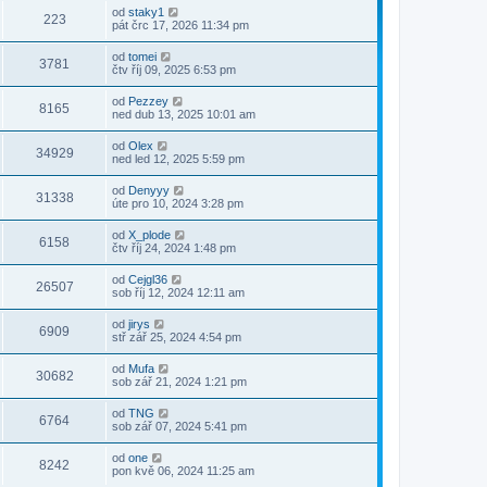
od
staky1
223
pát črc 17, 2026 11:34 pm
od
tomei
3781
čtv říj 09, 2025 6:53 pm
od
Pezzey
8165
ned dub 13, 2025 10:01 am
od
Olex
34929
ned led 12, 2025 5:59 pm
od
Denyyy
31338
úte pro 10, 2024 3:28 pm
od
X_plode
6158
čtv říj 24, 2024 1:48 pm
od
Cejgl36
26507
sob říj 12, 2024 12:11 am
od
jirys
6909
stř zář 25, 2024 4:54 pm
od
Mufa
30682
sob zář 21, 2024 1:21 pm
od
TNG
6764
sob zář 07, 2024 5:41 pm
od
one
8242
pon kvě 06, 2024 11:25 am