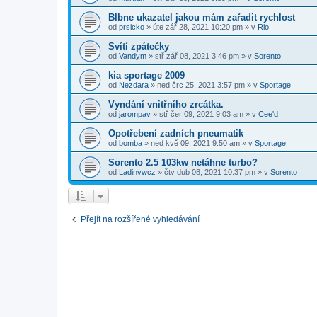
Blbne ukazatel jakou mám zařadit rychlost
od
prsicko
»
úte zář 28, 2021 10:20 pm
» v
Rio
Svítí zpátečky
od
Vandym
»
stř zář 08, 2021 3:46 pm
» v
Sorento
kia sportage 2009
od
Nezdara
»
ned črc 25, 2021 3:57 pm
» v
Sportage
Vyndání vnitřního zrcátka.
od
jarompav
»
stř čer 09, 2021 9:03 am
» v
Cee'd
Opotřebení zadních pneumatik
od
bomba
»
ned kvě 09, 2021 9:50 am
» v
Sportage
Sorento 2.5 103kw netáhne turbo?
od
Ladinvwcz
»
čtv dub 08, 2021 10:37 pm
» v
Sorento
Přejít na rozšířené vyhledávání