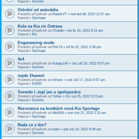
Napsal v
Sorento
Oslnění od autorádia
Poslední příspěvek od
RadekVT
«
ned led 08, 2023 11:57 am
Napsal v
Sportage
Kola na Kia rio Ostrava
Poslední příspěvek od
Chabibi
«
úte lis 15, 2022 8:12 am
Napsal v
Rio
Engeneering mode
Poslední příspěvek od
Petr74
«
stř lis 02, 2022 2:38 pm
Napsal v
Sportage
4x4
Poslední příspěvek od
Kubajs145
«
úte zář 20, 2022 8:57 pm
Napsal v
Sorento
nejde žhavení
Poslední příspěvek od
mfranz
«
sob zář 17, 2022 9:57 am
Napsal v
K2500
Sorento I ,topí jen u spolujezdce
Poslední příspěvek od
Toňas
«
čtv srp 25, 2022 9:23 pm
Napsal v
Sorento
Rezonance na kostkách nová Kia Sportage
Poslední příspěvek od
AlešKIA
«
pon srp 22, 2022 2:11 pm
Napsal v
Sportage
Rada co s tím?
Poslední příspěvek od
pako
«
pát srp 19, 2022 8:49 am
Napsal v
Sorento