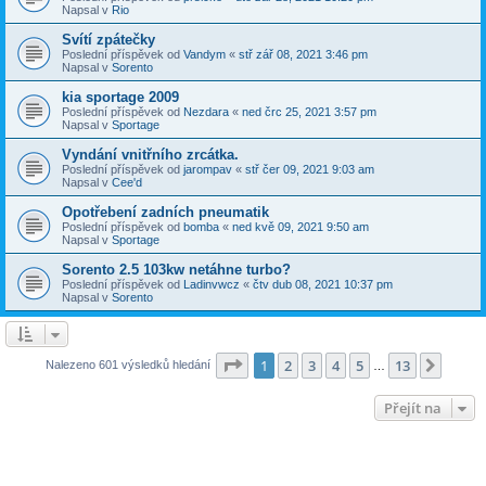
Napsal v
Rio
Svítí zpátečky
Poslední příspěvek od
Vandym
«
stř zář 08, 2021 3:46 pm
Napsal v
Sorento
kia sportage 2009
Poslední příspěvek od
Nezdara
«
ned črc 25, 2021 3:57 pm
Napsal v
Sportage
Vyndání vnitřního zrcátka.
Poslední příspěvek od
jarompav
«
stř čer 09, 2021 9:03 am
Napsal v
Cee'd
Opotřebení zadních pneumatik
Poslední příspěvek od
bomba
«
ned kvě 09, 2021 9:50 am
Napsal v
Sportage
Sorento 2.5 103kw netáhne turbo?
Poslední příspěvek od
Ladinvwcz
«
čtv dub 08, 2021 10:37 pm
Napsal v
Sorento
Stránka
1
z
13
1
2
3
4
5
13
Další
Nalezeno 601 výsledků hledání
…
Přejít na