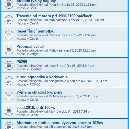
Strešne lyžiny hagusy
Poslední příspěvek od
Peter.1
«
čtv lis 16, 2023 11:31 pm
Napsal v
Soul
Trasenie od motora pri 1900-2100 otáčkach
Poslední příspěvek od
Matyodimson
«
čtv lis 02, 2023 9:55 am
Napsal v
Cee'd
Reset řídící jednotky.
Poslední příspěvek od
Cores
«
čtv zář 07, 2023 1:31 pm
Napsal v
Cee'd
Přepínač světel
Poslední příspěvek od
Mufa
«
pát srp 25, 2023 12:10 pm
Napsal v
Venga
P0299
Poslední příspěvek od
svary6
«
stř črc 05, 2023 6:41 pm
Napsal v
Sportage
autodiagnostika a kodovanie
Poslední příspěvek od
pdiagnostika
«
pon črc 03, 2023 10:34 am
Napsal v
POKEC
Výměna chladicí kapaliny
Poslední příspěvek od
McMatej
«
pát čer 02, 2023 11:05 pm
Napsal v
Cee'd
ceed,2016, crdi 100kw
Poslední příspěvek od
jiris
«
úte dub 04, 2023 7:26 pm
Napsal v
Cee'd
Alternator s podtlakovou vyvevou sorento 103kw
Poslední příspěvek od
Jiří
«
pon led 16, 2023 2:26 pm