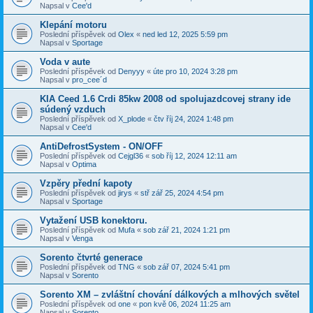
Napsal v
Cee'd
Klepání motoru
Poslední příspěvek od
Olex
«
ned led 12, 2025 5:59 pm
Napsal v
Sportage
Voda v aute
Poslední příspěvek od
Denyyy
«
úte pro 10, 2024 3:28 pm
Napsal v
pro_cee´d
KIA Ceed 1.6 Crdi 85kw 2008 od spolujazdcovej strany ide
súdený vzduch
Poslední příspěvek od
X_plode
«
čtv říj 24, 2024 1:48 pm
Napsal v
Cee'd
AntiDefrostSystem - ON/OFF
Poslední příspěvek od
Cejgl36
«
sob říj 12, 2024 12:11 am
Napsal v
Optima
Vzpěry přední kapoty
Poslední příspěvek od
jirys
«
stř zář 25, 2024 4:54 pm
Napsal v
Sportage
Vytažení USB konektoru.
Poslední příspěvek od
Mufa
«
sob zář 21, 2024 1:21 pm
Napsal v
Venga
Sorento čtvrté generace
Poslední příspěvek od
TNG
«
sob zář 07, 2024 5:41 pm
Napsal v
Sorento
Sorento XM – zvláštní chování dálkových a mlhových světel
Poslední příspěvek od
one
«
pon kvě 06, 2024 11:25 am
Napsal v
Sorento