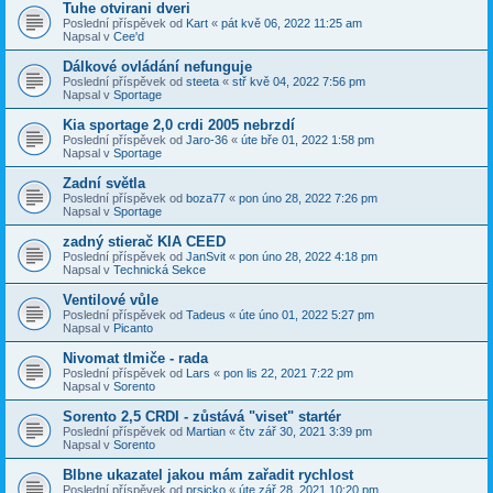
Tuhe otvirani dveri
Poslední příspěvek od
Kart
«
pát kvě 06, 2022 11:25 am
Napsal v
Cee'd
Dálkové ovládání nefunguje
Poslední příspěvek od
steeta
«
stř kvě 04, 2022 7:56 pm
Napsal v
Sportage
Kia sportage 2,0 crdi 2005 nebrzdí
Poslední příspěvek od
Jaro-36
«
úte bře 01, 2022 1:58 pm
Napsal v
Sportage
Zadní světla
Poslední příspěvek od
boza77
«
pon úno 28, 2022 7:26 pm
Napsal v
Sportage
zadný stierač KIA CEED
Poslední příspěvek od
JanSvit
«
pon úno 28, 2022 4:18 pm
Napsal v
Technická Sekce
Ventilové vůle
Poslední příspěvek od
Tadeus
«
úte úno 01, 2022 5:27 pm
Napsal v
Picanto
Nivomat tlmiče - rada
Poslední příspěvek od
Lars
«
pon lis 22, 2021 7:22 pm
Napsal v
Sorento
Sorento 2,5 CRDI - zůstává "viset" startér
Poslední příspěvek od
Martian
«
čtv zář 30, 2021 3:39 pm
Napsal v
Sorento
Blbne ukazatel jakou mám zařadit rychlost
Poslední příspěvek od
prsicko
«
úte zář 28, 2021 10:20 pm