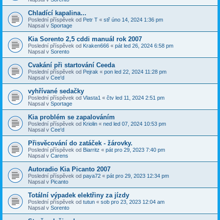
Chladící kapalina...
Poslední příspěvek od
Petr T
«
stř úno 14, 2024 1:36 pm
Napsal v
Sportage
Kia Sorento 2,5 cddi manuál rok 2007
Poslední příspěvek od
Kraken666
«
pát led 26, 2024 6:58 pm
Napsal v
Sorento
Cvakání při startování Ceeda
Poslední příspěvek od
Pejrak
«
pon led 22, 2024 11:28 pm
Napsal v
Cee'd
vyhřívané sedačky
Poslední příspěvek od
Vlasta1
«
čtv led 11, 2024 2:51 pm
Napsal v
Sportage
Kia problém se zapalováním
Poslední příspěvek od
Kriolin
«
ned led 07, 2024 10:53 pm
Napsal v
Cee'd
Přisvěcování do zatáček - žárovky.
Poslední příspěvek od
Biarritz
«
pát pro 29, 2023 7:40 pm
Napsal v
Carens
Autoradio Kia Picanto 2007
Poslední příspěvek od
paya72
«
pát pro 29, 2023 12:34 pm
Napsal v
Picanto
Totální výpadek elektřiny za jízdy
Poslední příspěvek od
tutun
«
sob pro 23, 2023 12:04 am
Napsal v
Sorento