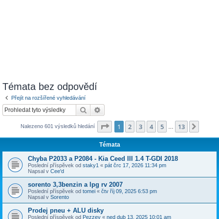
Témata bez odpovědí
Přejít na rozšířené vyhledávání
Hledat
Pokročilé hledání
Stránka
1
z
13
1
2
3
4
5
13
Další
Nalezeno 601 výsledků hledání
…
Témata
Chyba P2033 a P2084 - Kia Ceed III 1.4 T-GDI 2018
Poslední příspěvek od
staky1
«
pát črc 17, 2026 11:34 pm
Napsal v
Cee'd
sorento 3,3benzin a lpg rv 2007
Poslední příspěvek od
tomei
«
čtv říj 09, 2025 6:53 pm
Napsal v
Sorento
Prodej pneu + ALU disky
Poslední příspěvek od
Pezzey
«
ned dub 13, 2025 10:01 am