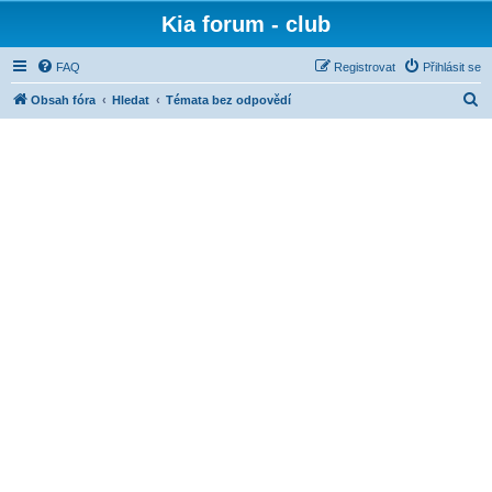
Kia forum - club
FAQ
Registrovat
Přihlásit se
H
Obsah fóra
Hledat
Témata bez odpovědí
l
e
d
a
t