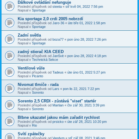
Dálkové ovládání nefunguje
Poslední příspěvek od
steeta
«
stř kvě 04, 2022 7:56 pm
Napsal v
Sportage
Kia sportage 2,0 crdi 2005 nebrzdí
Poslední příspěvek od
Jaro-36
«
úte bře 01, 2022 1:58 pm
Napsal v
Sportage
Zadní světla
Poslední příspěvek od
boza77
«
pon úno 28, 2022 7:26 pm
Napsal v
Sportage
zadný stierač KIA CEED
Poslední příspěvek od
JanSvit
«
pon úno 28, 2022 4:18 pm
Napsal v
Technická Sekce
Ventilové vůle
Poslední příspěvek od
Tadeus
«
úte úno 01, 2022 5:27 pm
Napsal v
Picanto
Nivomat tlmiče - rada
Poslední příspěvek od
Lars
«
pon lis 22, 2021 7:22 pm
Napsal v
Sorento
Sorento 2,5 CRDI - zůstává "viset" startér
Poslední příspěvek od
Martian
«
čtv zář 30, 2021 3:39 pm
Napsal v
Sorento
Blbne ukazatel jakou mám zařadit rychlost
Poslední příspěvek od
prsicko
«
úte zář 28, 2021 10:20 pm
Napsal v
Rio
Svítí zpátečky
Poslední příspěvek od
Vandym
«
stř zář 08, 2021 3:46 pm