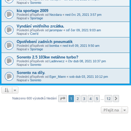
Napsal v
Sorento
kia sportage 2009
Poslední příspěvek od
Nezdara
«
ned črc 25, 2021 3:57 pm
Napsal v
Sportage
Vyndání vnitřního zrcátka.
Poslední příspěvek od
jarompav
«
stř čer 09, 2021 9:03 am
Napsal v
Cee'd
Opotřebení zadních pneumatik
Poslední příspěvek od
bomba
«
ned kvě 09, 2021 9:50 am
Napsal v
Sportage
Sorento 2.5 103kw netáhne turbo?
Poslední příspěvek od
Ladinvwcz
«
čtv dub 08, 2021 10:37 pm
Napsal v
Sorento
Sorento na díly.
Poslední příspěvek od
Eger_Mann
«
sob dub 03, 2021 10:12 pm
Napsal v
Sorento
Stránka
1
z
12
1
2
3
4
5
12
Další
Nalezeno 600 výsledků hledání
…
Přejít na