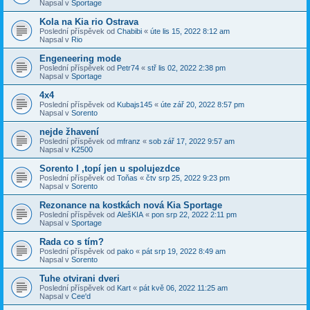
Napsal v
Sportage
Kola na Kia rio Ostrava
Poslední příspěvek od
Chabibi
«
úte lis 15, 2022 8:12 am
Napsal v
Rio
Engeneering mode
Poslední příspěvek od
Petr74
«
stř lis 02, 2022 2:38 pm
Napsal v
Sportage
4x4
Poslední příspěvek od
Kubajs145
«
úte zář 20, 2022 8:57 pm
Napsal v
Sorento
nejde žhavení
Poslední příspěvek od
mfranz
«
sob zář 17, 2022 9:57 am
Napsal v
K2500
Sorento I ,topí jen u spolujezdce
Poslední příspěvek od
Toňas
«
čtv srp 25, 2022 9:23 pm
Napsal v
Sorento
Rezonance na kostkách nová Kia Sportage
Poslední příspěvek od
AlešKIA
«
pon srp 22, 2022 2:11 pm
Napsal v
Sportage
Rada co s tím?
Poslední příspěvek od
pako
«
pát srp 19, 2022 8:49 am
Napsal v
Sorento
Tuhe otvirani dveri
Poslední příspěvek od
Kart
«
pát kvě 06, 2022 11:25 am
Napsal v
Cee'd