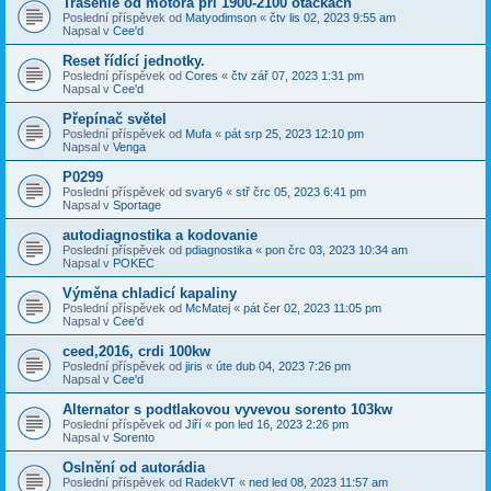
Trasenie od motora pri 1900-2100 otáčkach
Poslední příspěvek od
Matyodimson
«
čtv lis 02, 2023 9:55 am
Napsal v
Cee'd
Reset řídící jednotky.
Poslední příspěvek od
Cores
«
čtv zář 07, 2023 1:31 pm
Napsal v
Cee'd
Přepínač světel
Poslední příspěvek od
Mufa
«
pát srp 25, 2023 12:10 pm
Napsal v
Venga
P0299
Poslední příspěvek od
svary6
«
stř črc 05, 2023 6:41 pm
Napsal v
Sportage
autodiagnostika a kodovanie
Poslední příspěvek od
pdiagnostika
«
pon črc 03, 2023 10:34 am
Napsal v
POKEC
Výměna chladicí kapaliny
Poslední příspěvek od
McMatej
«
pát čer 02, 2023 11:05 pm
Napsal v
Cee'd
ceed,2016, crdi 100kw
Poslední příspěvek od
jiris
«
úte dub 04, 2023 7:26 pm
Napsal v
Cee'd
Alternator s podtlakovou vyvevou sorento 103kw
Poslední příspěvek od
Jiří
«
pon led 16, 2023 2:26 pm
Napsal v
Sorento
Oslnění od autorádia
Poslední příspěvek od
RadekVT
«
ned led 08, 2023 11:57 am