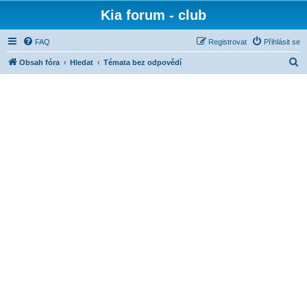
Kia forum - club
FAQ
Registrovat
Přihlásit se
H
Obsah fóra
Hledat
Témata bez odpovědí
l
e
d
a
t