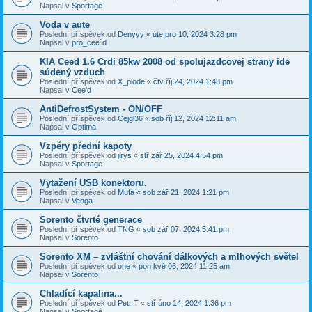
Napsal v
Sportage
Voda v aute
Poslední příspěvek od
Denyyy
«
úte pro 10, 2024 3:28 pm
Napsal v
pro_cee´d
KIA Ceed 1.6 Crdi 85kw 2008 od spolujazdcovej strany ide
súdený vzduch
Poslední příspěvek od
X_plode
«
čtv říj 24, 2024 1:48 pm
Napsal v
Cee'd
AntiDefrostSystem - ON/OFF
Poslední příspěvek od
Cejgl36
«
sob říj 12, 2024 12:11 am
Napsal v
Optima
Vzpěry přední kapoty
Poslední příspěvek od
jirys
«
stř zář 25, 2024 4:54 pm
Napsal v
Sportage
Vytažení USB konektoru.
Poslední příspěvek od
Mufa
«
sob zář 21, 2024 1:21 pm
Napsal v
Venga
Sorento čtvrté generace
Poslední příspěvek od
TNG
«
sob zář 07, 2024 5:41 pm
Napsal v
Sorento
Sorento XM – zvláštní chování dálkových a mlhových světel
Poslední příspěvek od
one
«
pon kvě 06, 2024 11:25 am
Napsal v
Sorento
Chladící kapalina...
Poslední příspěvek od
Petr T
«
stř úno 14, 2024 1:36 pm
Napsal v
Sportage