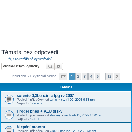
Témata bez odpovědí
Přejít na rozšířené vyhledávání
Hledat
Pokročilé hledání
Stránka
1
z
12
1
2
3
4
5
12
Další
Nalezeno 600 výsledků hledání
…
Témata
sorento 3,3benzin a lpg rv 2007
Poslední příspěvek od
tomei
«
čtv říj 09, 2025 6:53 pm
Napsal v
Sorento
Prodej pneu + ALU disky
Poslední příspěvek od
Pezzey
«
ned dub 13, 2025 10:01 am
Napsal v
Cee'd
Klepání motoru
Poslední příspěvek od
Olex
«
ned led 12, 2025 5:59 pm