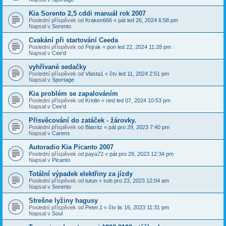
Kia Sorento 2,5 cddi manuál rok 2007
Poslední příspěvek od
Kraken666
«
pát led 26, 2024 6:58 pm
Napsal v
Sorento
Cvakání při startování Ceeda
Poslední příspěvek od
Pejrak
«
pon led 22, 2024 11:28 pm
Napsal v
Cee'd
vyhřívané sedačky
Poslední příspěvek od
Vlasta1
«
čtv led 11, 2024 2:51 pm
Napsal v
Sportage
Kia problém se zapalováním
Poslední příspěvek od
Kriolin
«
ned led 07, 2024 10:53 pm
Napsal v
Cee'd
Přisvěcování do zatáček - žárovky.
Poslední příspěvek od
Biarritz
«
pát pro 29, 2023 7:40 pm
Napsal v
Carens
Autoradio Kia Picanto 2007
Poslední příspěvek od
paya72
«
pát pro 29, 2023 12:34 pm
Napsal v
Picanto
Totální výpadek elektřiny za jízdy
Poslední příspěvek od
tutun
«
sob pro 23, 2023 12:04 am
Napsal v
Sorento
Strešne lyžiny hagusy
Poslední příspěvek od
Peter.1
«
čtv lis 16, 2023 11:31 pm
Napsal v
Soul