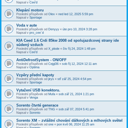
Napsal v
Cee'd
Klepání motoru
Poslední příspěvek od
Olex
«
ned led 12, 2025 5:59 pm
Napsal v
Sportage
Voda v aute
Poslední příspěvek od
Denyyy
«
úte pro 10, 2024 3:28 pm
Napsal v
pro_cee´d
KIA Ceed 1.6 Crdi 85kw 2008 od spolujazdcovej strany ide
súdený vzduch
Poslední příspěvek od
X_plode
«
čtv říj 24, 2024 1:48 pm
Napsal v
Cee'd
AntiDefrostSystem - ON/OFF
Poslední příspěvek od
Cejgl36
«
sob říj 12, 2024 12:11 am
Napsal v
Optima
Vzpěry přední kapoty
Poslední příspěvek od
jirys
«
stř zář 25, 2024 4:54 pm
Napsal v
Sportage
Vytažení USB konektoru.
Poslední příspěvek od
Mufa
«
sob zář 21, 2024 1:21 pm
Napsal v
Venga
Sorento čtvrté generace
Poslední příspěvek od
TNG
«
sob zář 07, 2024 5:41 pm
Napsal v
Sorento
Sorento XM – zvláštní chování dálkových a mlhových světel
Poslední příspěvek od
one
«
pon kvě 06, 2024 11:25 am
Napsal v
Sorento