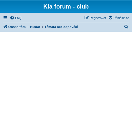
Kia forum - club
FAQ
Registrovat
Přihlásit se
H
Obsah fóra
Hledat
Témata bez odpovědí
l
e
d
a
t