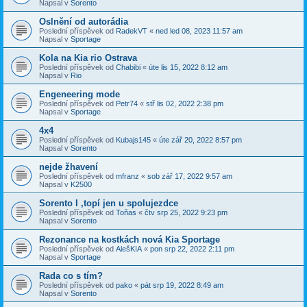
Napsal v
Sorento
Oslnění od autorádia
Poslední příspěvek od
RadekVT
«
ned led 08, 2023 11:57 am
Napsal v
Sportage
Kola na Kia rio Ostrava
Poslední příspěvek od
Chabibi
«
úte lis 15, 2022 8:12 am
Napsal v
Rio
Engeneering mode
Poslední příspěvek od
Petr74
«
stř lis 02, 2022 2:38 pm
Napsal v
Sportage
4x4
Poslední příspěvek od
Kubajs145
«
úte zář 20, 2022 8:57 pm
Napsal v
Sorento
nejde žhavení
Poslední příspěvek od
mfranz
«
sob zář 17, 2022 9:57 am
Napsal v
K2500
Sorento I ,topí jen u spolujezdce
Poslední příspěvek od
Toňas
«
čtv srp 25, 2022 9:23 pm
Napsal v
Sorento
Rezonance na kostkách nová Kia Sportage
Poslední příspěvek od
AlešKIA
«
pon srp 22, 2022 2:11 pm
Napsal v
Sportage
Rada co s tím?
Poslední příspěvek od
pako
«
pát srp 19, 2022 8:49 am
Napsal v
Sorento