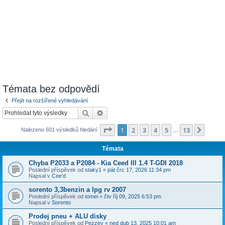
Témata bez odpovědí
Přejít na rozšířené vyhledávání
Hledat
Pokročilé hledání
Stránka
1
z
13
1
2
3
4
5
13
Další
Nalezeno 601 výsledků hledání
…
Témata
Chyba P2033 a P2084 - Kia Ceed III 1.4 T-GDI 2018
Poslední příspěvek od
staky1
«
pát črc 17, 2026 11:34 pm
Napsal v
Cee'd
sorento 3,3benzin a lpg rv 2007
Poslední příspěvek od
tomei
«
čtv říj 09, 2025 6:53 pm
Napsal v
Sorento
Prodej pneu + ALU disky
Poslední příspěvek od
Pezzey
«
ned dub 13, 2025 10:01 am