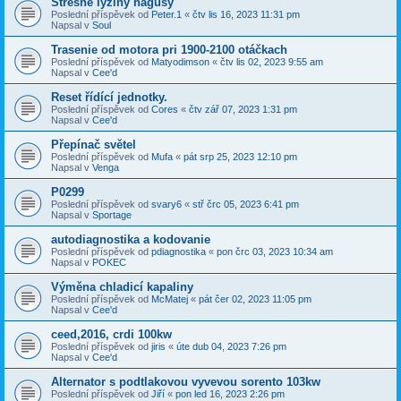
Strešne lyžiny hagusy
Poslední příspěvek od
Peter.1
«
čtv lis 16, 2023 11:31 pm
Napsal v
Soul
Trasenie od motora pri 1900-2100 otáčkach
Poslední příspěvek od
Matyodimson
«
čtv lis 02, 2023 9:55 am
Napsal v
Cee'd
Reset řídící jednotky.
Poslední příspěvek od
Cores
«
čtv zář 07, 2023 1:31 pm
Napsal v
Cee'd
Přepínač světel
Poslední příspěvek od
Mufa
«
pát srp 25, 2023 12:10 pm
Napsal v
Venga
P0299
Poslední příspěvek od
svary6
«
stř črc 05, 2023 6:41 pm
Napsal v
Sportage
autodiagnostika a kodovanie
Poslední příspěvek od
pdiagnostika
«
pon črc 03, 2023 10:34 am
Napsal v
POKEC
Výměna chladicí kapaliny
Poslední příspěvek od
McMatej
«
pát čer 02, 2023 11:05 pm
Napsal v
Cee'd
ceed,2016, crdi 100kw
Poslední příspěvek od
jiris
«
úte dub 04, 2023 7:26 pm
Napsal v
Cee'd
Alternator s podtlakovou vyvevou sorento 103kw
Poslední příspěvek od
Jiří
«
pon led 16, 2023 2:26 pm