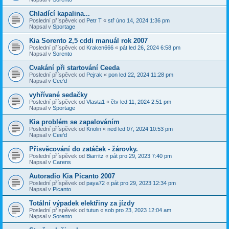
Chladící kapalina...
Poslední příspěvek od
Petr T
«
stř úno 14, 2024 1:36 pm
Napsal v
Sportage
Kia Sorento 2,5 cddi manuál rok 2007
Poslední příspěvek od
Kraken666
«
pát led 26, 2024 6:58 pm
Napsal v
Sorento
Cvakání při startování Ceeda
Poslední příspěvek od
Pejrak
«
pon led 22, 2024 11:28 pm
Napsal v
Cee'd
vyhřívané sedačky
Poslední příspěvek od
Vlasta1
«
čtv led 11, 2024 2:51 pm
Napsal v
Sportage
Kia problém se zapalováním
Poslední příspěvek od
Kriolin
«
ned led 07, 2024 10:53 pm
Napsal v
Cee'd
Přisvěcování do zatáček - žárovky.
Poslední příspěvek od
Biarritz
«
pát pro 29, 2023 7:40 pm
Napsal v
Carens
Autoradio Kia Picanto 2007
Poslední příspěvek od
paya72
«
pát pro 29, 2023 12:34 pm
Napsal v
Picanto
Totální výpadek elektřiny za jízdy
Poslední příspěvek od
tutun
«
sob pro 23, 2023 12:04 am
Napsal v
Sorento