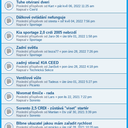
Tuhe otvirani dveri
Poslední příspěvek od
Kart
«
pát kvě 06, 2022 11:25 am
Napsal v
Cee'd
Dálkové ovládání nefunguje
Poslední příspěvek od
steeta
«
stř kvě 04, 2022 7:56 pm
Napsal v
Sportage
Kia sportage 2,0 crdi 2005 nebrzdí
Poslední příspěvek od
Jaro-36
«
úte bře 01, 2022 1:58 pm
Napsal v
Sportage
Zadní světla
Poslední příspěvek od
boza77
«
pon úno 28, 2022 7:26 pm
Napsal v
Sportage
zadný stierač KIA CEED
Poslední příspěvek od
JanSvit
«
pon úno 28, 2022 4:18 pm
Napsal v
Technická Sekce
Ventilové vůle
Poslední příspěvek od
Tadeus
«
úte úno 01, 2022 5:27 pm
Napsal v
Picanto
Nivomat tlmiče - rada
Poslední příspěvek od
Lars
«
pon lis 22, 2021 7:22 pm
Napsal v
Sorento
Sorento 2,5 CRDI - zůstává "viset" startér
Poslední příspěvek od
Martian
«
čtv zář 30, 2021 3:39 pm
Napsal v
Sorento
Blbne ukazatel jakou mám zařadit rychlost
Poslední příspěvek od
prsicko
«
úte zář 28, 2021 10:20 pm