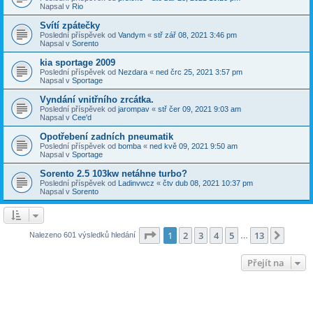
Napsal v
Rio
Svítí zpátečky
Poslední příspěvek od
Vandym
«
stř zář 08, 2021 3:46 pm
Napsal v
Sorento
kia sportage 2009
Poslední příspěvek od
Nezdara
«
ned črc 25, 2021 3:57 pm
Napsal v
Sportage
Vyndání vnitřního zrcátka.
Poslední příspěvek od
jarompav
«
stř čer 09, 2021 9:03 am
Napsal v
Cee'd
Opotřebení zadních pneumatik
Poslední příspěvek od
bomba
«
ned kvě 09, 2021 9:50 am
Napsal v
Sportage
Sorento 2.5 103kw netáhne turbo?
Poslední příspěvek od
Ladinvwcz
«
čtv dub 08, 2021 10:37 pm
Napsal v
Sorento
Stránka
1
z
13
1
2
3
4
5
13
Další
Nalezeno 601 výsledků hledání
…
Přejít na