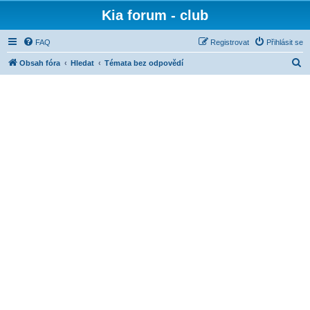
Kia forum - club
FAQ
Registrovat
Přihlásit se
H
Obsah fóra
Hledat
Témata bez odpovědí
l
e
d
a
t