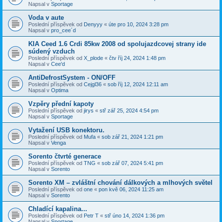
Napsal v
Sportage
Voda v aute
Poslední příspěvek od
Denyyy
«
úte pro 10, 2024 3:28 pm
Napsal v
pro_cee´d
KIA Ceed 1.6 Crdi 85kw 2008 od spolujazdcovej strany ide
súdený vzduch
Poslední příspěvek od
X_plode
«
čtv říj 24, 2024 1:48 pm
Napsal v
Cee'd
AntiDefrostSystem - ON/OFF
Poslední příspěvek od
Cejgl36
«
sob říj 12, 2024 12:11 am
Napsal v
Optima
Vzpěry přední kapoty
Poslední příspěvek od
jirys
«
stř zář 25, 2024 4:54 pm
Napsal v
Sportage
Vytažení USB konektoru.
Poslední příspěvek od
Mufa
«
sob zář 21, 2024 1:21 pm
Napsal v
Venga
Sorento čtvrté generace
Poslední příspěvek od
TNG
«
sob zář 07, 2024 5:41 pm
Napsal v
Sorento
Sorento XM – zvláštní chování dálkových a mlhových světel
Poslední příspěvek od
one
«
pon kvě 06, 2024 11:25 am
Napsal v
Sorento
Chladící kapalina...
Poslední příspěvek od
Petr T
«
stř úno 14, 2024 1:36 pm
Napsal v
Sportage