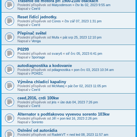
Trasenie od motora pri 1900-2100 otáčkach
Poslední příspěvek od
Matyodimson
«
čtv lis 02, 2023 9:55 am
Napsal v
Cee'd
Reset řídící jednotky.
Poslední příspěvek od
Cores
«
čtv zář 07, 2023 1:31 pm
Napsal v
Cee'd
Přepínač světel
Poslední příspěvek od
Mufa
«
pát srp 25, 2023 12:10 pm
Napsal v
Venga
P0299
Poslední příspěvek od
svary6
«
stř črc 05, 2023 6:41 pm
Napsal v
Sportage
autodiagnostika a kodovanie
Poslední příspěvek od
pdiagnostika
«
pon črc 03, 2023 10:34 am
Napsal v
POKEC
Výměna chladicí kapaliny
Poslední příspěvek od
McMatej
«
pát čer 02, 2023 11:05 pm
Napsal v
Cee'd
ceed,2016, crdi 100kw
Poslední příspěvek od
jiris
«
úte dub 04, 2023 7:26 pm
Napsal v
Cee'd
Alternator s podtlakovou vyvevou sorento 103kw
Poslední příspěvek od
Jiří
«
pon led 16, 2023 2:26 pm
Napsal v
Sorento
Oslnění od autorádia
Poslední příspěvek od
RadekVT
«
ned led 08, 2023 11:57 am