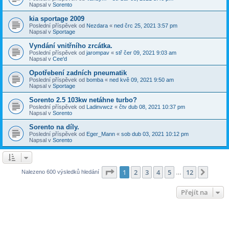
Napsal v
Sorento
kia sportage 2009
Poslední příspěvek od
Nezdara
«
ned črc 25, 2021 3:57 pm
Napsal v
Sportage
Vyndání vnitřního zrcátka.
Poslední příspěvek od
jarompav
«
stř čer 09, 2021 9:03 am
Napsal v
Cee'd
Opotřebení zadních pneumatik
Poslední příspěvek od
bomba
«
ned kvě 09, 2021 9:50 am
Napsal v
Sportage
Sorento 2.5 103kw netáhne turbo?
Poslední příspěvek od
Ladinvwcz
«
čtv dub 08, 2021 10:37 pm
Napsal v
Sorento
Sorento na díly.
Poslední příspěvek od
Eger_Mann
«
sob dub 03, 2021 10:12 pm
Napsal v
Sorento
Stránka
1
z
12
1
2
3
4
5
12
Další
Nalezeno 600 výsledků hledání
…
Přejít na