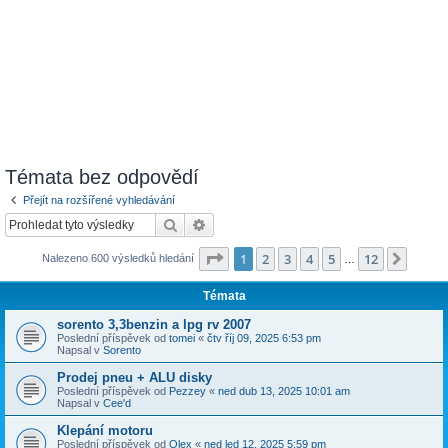
Témata bez odpovědí
Přejít na rozšířené vyhledávání
Hledat
Pokročilé hledání
Stránka
1
z
12
1
2
3
4
5
12
Další
Nalezeno 600 výsledků hledání
…
Témata
sorento 3,3benzin a lpg rv 2007
Poslední příspěvek od
tomei
«
čtv říj 09, 2025 6:53 pm
Napsal v
Sorento
Prodej pneu + ALU disky
Poslední příspěvek od
Pezzey
«
ned dub 13, 2025 10:01 am
Napsal v
Cee'd
Klepání motoru
Poslední příspěvek od
Olex
«
ned led 12, 2025 5:59 pm