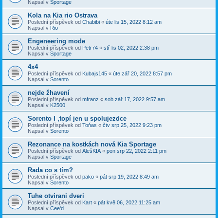
Napsal v
Sportage
Kola na Kia rio Ostrava
Poslední příspěvek od
Chabibi
«
úte lis 15, 2022 8:12 am
Napsal v
Rio
Engeneering mode
Poslední příspěvek od
Petr74
«
stř lis 02, 2022 2:38 pm
Napsal v
Sportage
4x4
Poslední příspěvek od
Kubajs145
«
úte zář 20, 2022 8:57 pm
Napsal v
Sorento
nejde žhavení
Poslední příspěvek od
mfranz
«
sob zář 17, 2022 9:57 am
Napsal v
K2500
Sorento I ,topí jen u spolujezdce
Poslední příspěvek od
Toňas
«
čtv srp 25, 2022 9:23 pm
Napsal v
Sorento
Rezonance na kostkách nová Kia Sportage
Poslední příspěvek od
AlešKIA
«
pon srp 22, 2022 2:11 pm
Napsal v
Sportage
Rada co s tím?
Poslední příspěvek od
pako
«
pát srp 19, 2022 8:49 am
Napsal v
Sorento
Tuhe otvirani dveri
Poslední příspěvek od
Kart
«
pát kvě 06, 2022 11:25 am
Napsal v
Cee'd