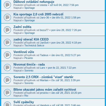
Dálkové ovládání nefunguje
Poslední příspěvek od
steeta
«
stř kvě 04, 2022 7:56 pm
Napsal v
Sportage
Kia sportage 2,0 crdi 2005 nebrzdí
Poslední příspěvek od
Jaro-36
«
úte bře 01, 2022 1:58 pm
Napsal v
Sportage
Zadní světla
Poslední příspěvek od
boza77
«
pon úno 28, 2022 7:26 pm
Napsal v
Sportage
zadný stierač KIA CEED
Poslední příspěvek od
JanSvit
«
pon úno 28, 2022 4:18 pm
Napsal v
Technická Sekce
Ventilové vůle
Poslední příspěvek od
Tadeus
«
úte úno 01, 2022 5:27 pm
Napsal v
Picanto
Nivomat tlmiče - rada
Poslední příspěvek od
Lars
«
pon lis 22, 2021 7:22 pm
Napsal v
Sorento
Sorento 2,5 CRDI - zůstává "viset" startér
Poslední příspěvek od
Martian
«
čtv zář 30, 2021 3:39 pm
Napsal v
Sorento
Blbne ukazatel jakou mám zařadit rychlost
Poslední příspěvek od
prsicko
«
úte zář 28, 2021 10:20 pm
Napsal v
Rio
Svítí zpátečky
Poslední příspěvek od
Vandym
«
stř zář 08, 2021 3:46 pm