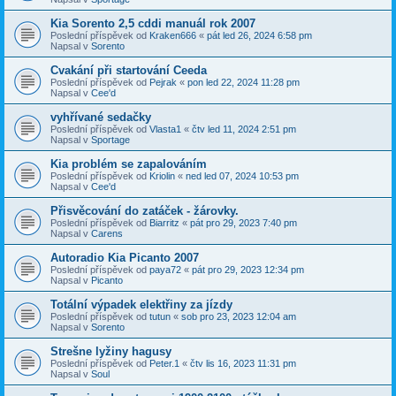
Kia Sorento 2,5 cddi manuál rok 2007
Poslední příspěvek od
Kraken666
«
pát led 26, 2024 6:58 pm
Napsal v
Sorento
Cvakání při startování Ceeda
Poslední příspěvek od
Pejrak
«
pon led 22, 2024 11:28 pm
Napsal v
Cee'd
vyhřívané sedačky
Poslední příspěvek od
Vlasta1
«
čtv led 11, 2024 2:51 pm
Napsal v
Sportage
Kia problém se zapalováním
Poslední příspěvek od
Kriolin
«
ned led 07, 2024 10:53 pm
Napsal v
Cee'd
Přisvěcování do zatáček - žárovky.
Poslední příspěvek od
Biarritz
«
pát pro 29, 2023 7:40 pm
Napsal v
Carens
Autoradio Kia Picanto 2007
Poslední příspěvek od
paya72
«
pát pro 29, 2023 12:34 pm
Napsal v
Picanto
Totální výpadek elektřiny za jízdy
Poslední příspěvek od
tutun
«
sob pro 23, 2023 12:04 am
Napsal v
Sorento
Strešne lyžiny hagusy
Poslední příspěvek od
Peter.1
«
čtv lis 16, 2023 11:31 pm
Napsal v
Soul