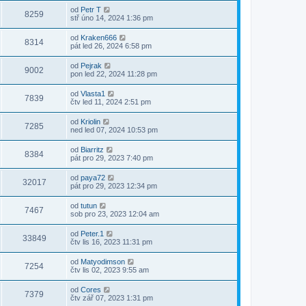
od
Petr T
8259
stř úno 14, 2024 1:36 pm
od
Kraken666
8314
pát led 26, 2024 6:58 pm
od
Pejrak
9002
pon led 22, 2024 11:28 pm
od
Vlasta1
7839
čtv led 11, 2024 2:51 pm
od
Kriolin
7285
ned led 07, 2024 10:53 pm
od
Biarritz
8384
pát pro 29, 2023 7:40 pm
od
paya72
32017
pát pro 29, 2023 12:34 pm
od
tutun
7467
sob pro 23, 2023 12:04 am
od
Peter.1
33849
čtv lis 16, 2023 11:31 pm
od
Matyodimson
7254
čtv lis 02, 2023 9:55 am
od
Cores
7379
čtv zář 07, 2023 1:31 pm