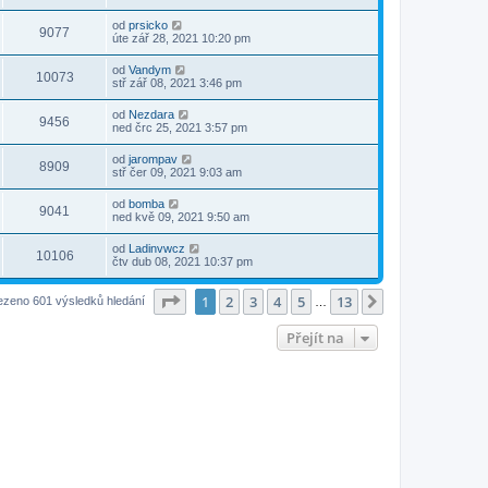
od
prsicko
9077
úte zář 28, 2021 10:20 pm
od
Vandym
10073
stř zář 08, 2021 3:46 pm
od
Nezdara
9456
ned črc 25, 2021 3:57 pm
od
jarompav
8909
stř čer 09, 2021 9:03 am
od
bomba
9041
ned kvě 09, 2021 9:50 am
od
Ladinvwcz
10106
čtv dub 08, 2021 10:37 pm
Stránka
1
z
13
1
2
3
4
5
13
Další
ezeno 601 výsledků hledání
…
Přejít na