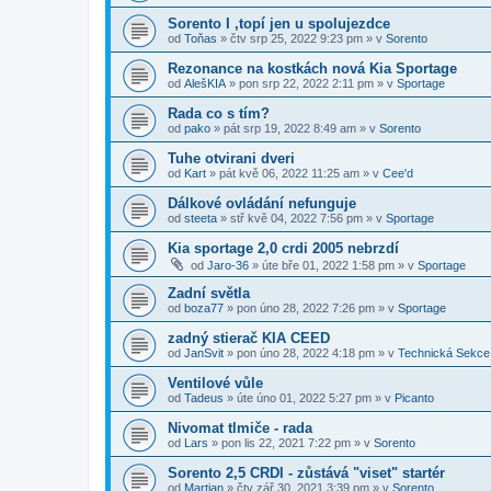
Sorento I ,topí jen u spolujezdce
od
Toňas
»
čtv srp 25, 2022 9:23 pm
» v
Sorento
Rezonance na kostkách nová Kia Sportage
od
AlešKIA
»
pon srp 22, 2022 2:11 pm
» v
Sportage
Rada co s tím?
od
pako
»
pát srp 19, 2022 8:49 am
» v
Sorento
Tuhe otvirani dveri
od
Kart
»
pát kvě 06, 2022 11:25 am
» v
Cee'd
Dálkové ovládání nefunguje
od
steeta
»
stř kvě 04, 2022 7:56 pm
» v
Sportage
Kia sportage 2,0 crdi 2005 nebrzdí
od
Jaro-36
»
úte bře 01, 2022 1:58 pm
» v
Sportage
Zadní světla
od
boza77
»
pon úno 28, 2022 7:26 pm
» v
Sportage
zadný stierač KIA CEED
od
JanSvit
»
pon úno 28, 2022 4:18 pm
» v
Technická Sekce
Ventilové vůle
od
Tadeus
»
úte úno 01, 2022 5:27 pm
» v
Picanto
Nivomat tlmiče - rada
od
Lars
»
pon lis 22, 2021 7:22 pm
» v
Sorento
Sorento 2,5 CRDI - zůstává "viset" startér
od
Martian
»
čtv zář 30, 2021 3:39 pm
» v
Sorento