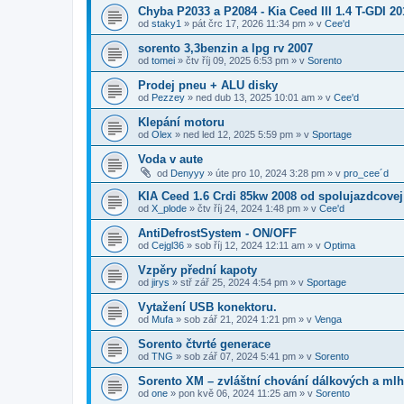
Chyba P2033 a P2084 - Kia Ceed III 1.4 T-GDI 20
od
staky1
»
pát črc 17, 2026 11:34 pm
» v
Cee'd
sorento 3,3benzin a lpg rv 2007
od
tomei
»
čtv říj 09, 2025 6:53 pm
» v
Sorento
Prodej pneu + ALU disky
od
Pezzey
»
ned dub 13, 2025 10:01 am
» v
Cee'd
Klepání motoru
od
Olex
»
ned led 12, 2025 5:59 pm
» v
Sportage
Voda v aute
od
Denyyy
»
úte pro 10, 2024 3:28 pm
» v
pro_cee´d
KIA Ceed 1.6 Crdi 85kw 2008 od spolujazdcovej
od
X_plode
»
čtv říj 24, 2024 1:48 pm
» v
Cee'd
AntiDefrostSystem - ON/OFF
od
Cejgl36
»
sob říj 12, 2024 12:11 am
» v
Optima
Vzpěry přední kapoty
od
jirys
»
stř zář 25, 2024 4:54 pm
» v
Sportage
Vytažení USB konektoru.
od
Mufa
»
sob zář 21, 2024 1:21 pm
» v
Venga
Sorento čtvrté generace
od
TNG
»
sob zář 07, 2024 5:41 pm
» v
Sorento
Sorento XM – zvláštní chování dálkových a mlh
od
one
»
pon kvě 06, 2024 11:25 am
» v
Sorento