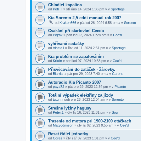
Chladící kapalina...
od
Petr T
»
stř úno 14, 2024 1:36 pm
» v
Sportage
Kia Sorento 2,5 cddi manuál rok 2007
od
Kraken666
»
pát led 26, 2024 6:58 pm
» v
Sorento
Cvakání při startování Ceeda
od
Pejrak
»
pon led 22, 2024 11:28 pm
» v
Cee'd
vyhřívané sedačky
od
Vlasta1
»
čtv led 11, 2024 2:51 pm
» v
Sportage
Kia problém se zapalováním
od
Kriolin
»
ned led 07, 2024 10:53 pm
» v
Cee'd
Přisvěcování do zatáček - žárovky.
od
Biarritz
»
pát pro 29, 2023 7:40 pm
» v
Carens
Autoradio Kia Picanto 2007
od
paya72
»
pát pro 29, 2023 12:34 pm
» v
Picanto
Totální výpadek elektřiny za jízdy
od
tutun
»
sob pro 23, 2023 12:04 am
» v
Sorento
Strešne lyžiny hagusy
od
Peter.1
»
čtv lis 16, 2023 11:31 pm
» v
Soul
Trasenie od motora pri 1900-2100 otáčkach
od
Matyodimson
»
čtv lis 02, 2023 9:55 am
» v
Cee'd
Reset řídící jednotky.
od
Cores
»
čtv zář 07, 2023 1:31 pm
» v
Cee'd