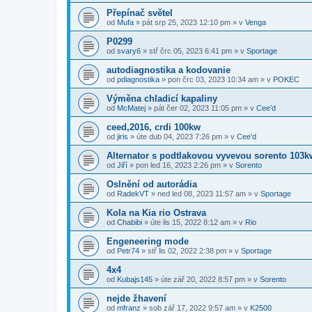
Přepínač světel
od
Mufa
»
pát srp 25, 2023 12:10 pm
» v
Venga
P0299
od
svary6
»
stř črc 05, 2023 6:41 pm
» v
Sportage
autodiagnostika a kodovanie
od
pdiagnostika
»
pon črc 03, 2023 10:34 am
» v
POKEC
Výměna chladicí kapaliny
od
McMatej
»
pát čer 02, 2023 11:05 pm
» v
Cee'd
ceed,2016, crdi 100kw
od
jiris
»
úte dub 04, 2023 7:26 pm
» v
Cee'd
Alternator s podtlakovou vyvevou sorento 103k
od
Jiří
»
pon led 16, 2023 2:26 pm
» v
Sorento
Oslnění od autorádia
od
RadekVT
»
ned led 08, 2023 11:57 am
» v
Sportage
Kola na Kia rio Ostrava
od
Chabibi
»
úte lis 15, 2022 8:12 am
» v
Rio
Engeneering mode
od
Petr74
»
stř lis 02, 2022 2:38 pm
» v
Sportage
4x4
od
Kubajs145
»
úte zář 20, 2022 8:57 pm
» v
Sorento
nejde žhavení
od
mfranz
»
sob zář 17, 2022 9:57 am
» v
K2500