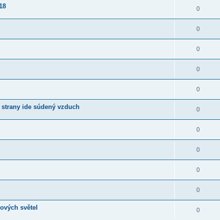
18
0
0
0
0
0
 strany ide súdený vzduch
0
0
0
0
0
ových světel
0