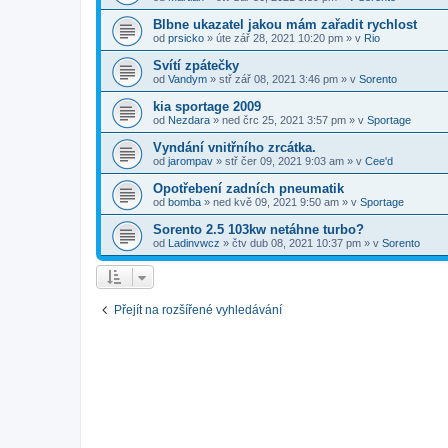
Blbne ukazatel jakou mám zařadit rychlost
od
prsicko
»
úte zář 28, 2021 10:20 pm
» v
Rio
Svítí zpátečky
od
Vandym
»
stř zář 08, 2021 3:46 pm
» v
Sorento
kia sportage 2009
od
Nezdara
»
ned črc 25, 2021 3:57 pm
» v
Sportage
Vyndání vnitřního zrcátka.
od
jarompav
»
stř čer 09, 2021 9:03 am
» v
Cee'd
Opotřebení zadních pneumatik
od
bomba
»
ned kvě 09, 2021 9:50 am
» v
Sportage
Sorento 2.5 103kw netáhne turbo?
od
Ladinvwcz
»
čtv dub 08, 2021 10:37 pm
» v
Sorento
Přejít na rozšířené vyhledávání