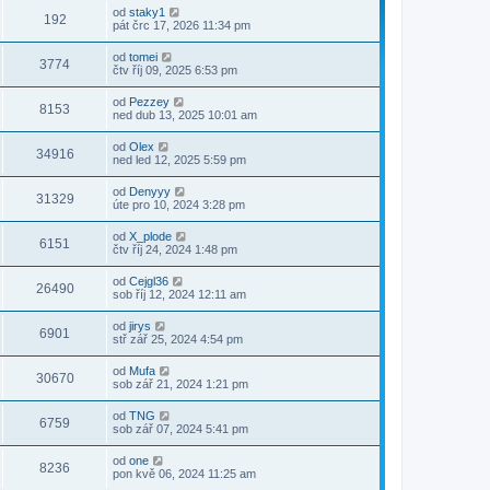
od
staky1
192
pát črc 17, 2026 11:34 pm
od
tomei
3774
čtv říj 09, 2025 6:53 pm
od
Pezzey
8153
ned dub 13, 2025 10:01 am
od
Olex
34916
ned led 12, 2025 5:59 pm
od
Denyyy
31329
úte pro 10, 2024 3:28 pm
od
X_plode
6151
čtv říj 24, 2024 1:48 pm
od
Cejgl36
26490
sob říj 12, 2024 12:11 am
od
jirys
6901
stř zář 25, 2024 4:54 pm
od
Mufa
30670
sob zář 21, 2024 1:21 pm
od
TNG
6759
sob zář 07, 2024 5:41 pm
od
one
8236
pon kvě 06, 2024 11:25 am