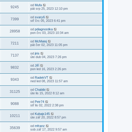
od
Mufa
9245
pát srp 25, 2023 12:10 pm
od
svary6
7399
stř črc 05, 2023 6:41 pm
od
pdiagnostika
28958
pon črc 03, 2023 10:34 am
od
McMatej
7211
pát čer 02, 2023 11:05 pm
od
jiris
7137
úte dub 04, 2023 7:26 pm
od
Jiří
9832
pon led 16, 2023 2:26 pm
od
RadekVT
9343
ned led 08, 2023 11:57 am
od
Chabibi
31125
úte lis 15, 2022 8:12 am
od
Petr74
9088
stř lis 02, 2022 2:38 pm
od
Kubajs145
10211
úte zář 20, 2022 8:57 pm
od
mfranz
35639
sob zář 17, 2022 9:57 am