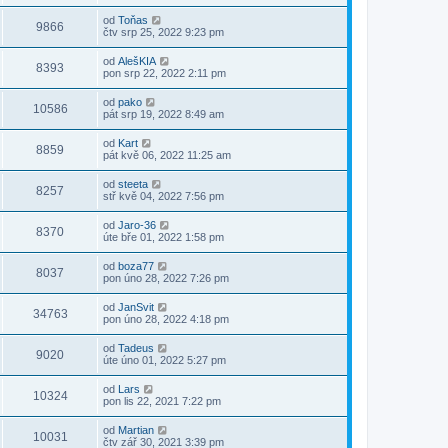
od
Toňas
9866
čtv srp 25, 2022 9:23 pm
od
AlešKIA
8393
pon srp 22, 2022 2:11 pm
od
pako
10586
pát srp 19, 2022 8:49 am
od
Kart
8859
pát kvě 06, 2022 11:25 am
od
steeta
8257
stř kvě 04, 2022 7:56 pm
od
Jaro-36
8370
úte bře 01, 2022 1:58 pm
od
boza77
8037
pon úno 28, 2022 7:26 pm
od
JanSvit
34763
pon úno 28, 2022 4:18 pm
od
Tadeus
9020
úte úno 01, 2022 5:27 pm
od
Lars
10324
pon lis 22, 2021 7:22 pm
od
Martian
10031
čtv zář 30, 2021 3:39 pm