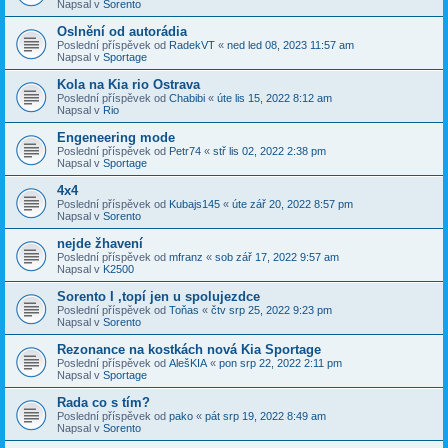
Napsal v
Sorento
Oslnění od autorádia
Poslední příspěvek od
RadekVT
«
ned led 08, 2023 11:57 am
Napsal v
Sportage
Kola na Kia rio Ostrava
Poslední příspěvek od
Chabibi
«
úte lis 15, 2022 8:12 am
Napsal v
Rio
Engeneering mode
Poslední příspěvek od
Petr74
«
stř lis 02, 2022 2:38 pm
Napsal v
Sportage
4x4
Poslední příspěvek od
Kubajs145
«
úte zář 20, 2022 8:57 pm
Napsal v
Sorento
nejde žhavení
Poslední příspěvek od
mfranz
«
sob zář 17, 2022 9:57 am
Napsal v
K2500
Sorento I ,topí jen u spolujezdce
Poslední příspěvek od
Toňas
«
čtv srp 25, 2022 9:23 pm
Napsal v
Sorento
Rezonance na kostkách nová Kia Sportage
Poslední příspěvek od
AlešKIA
«
pon srp 22, 2022 2:11 pm
Napsal v
Sportage
Rada co s tím?
Poslední příspěvek od
pako
«
pát srp 19, 2022 8:49 am
Napsal v
Sorento