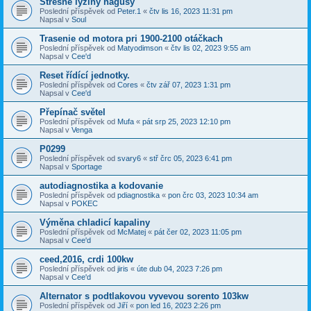
Strešne lyžiny hagusy
Poslední příspěvek od
Peter.1
«
čtv lis 16, 2023 11:31 pm
Napsal v
Soul
Trasenie od motora pri 1900-2100 otáčkach
Poslední příspěvek od
Matyodimson
«
čtv lis 02, 2023 9:55 am
Napsal v
Cee'd
Reset řídící jednotky.
Poslední příspěvek od
Cores
«
čtv zář 07, 2023 1:31 pm
Napsal v
Cee'd
Přepínač světel
Poslední příspěvek od
Mufa
«
pát srp 25, 2023 12:10 pm
Napsal v
Venga
P0299
Poslední příspěvek od
svary6
«
stř črc 05, 2023 6:41 pm
Napsal v
Sportage
autodiagnostika a kodovanie
Poslední příspěvek od
pdiagnostika
«
pon črc 03, 2023 10:34 am
Napsal v
POKEC
Výměna chladicí kapaliny
Poslední příspěvek od
McMatej
«
pát čer 02, 2023 11:05 pm
Napsal v
Cee'd
ceed,2016, crdi 100kw
Poslední příspěvek od
jiris
«
úte dub 04, 2023 7:26 pm
Napsal v
Cee'd
Alternator s podtlakovou vyvevou sorento 103kw
Poslední příspěvek od
Jiří
«
pon led 16, 2023 2:26 pm