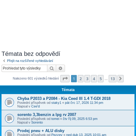
Témata bez odpovědí
Přejít na rozšířené vyhledávání
Hledat
Pokročilé hledání
Stránka
1
z
13
1
2
3
4
5
13
Další
Nalezeno 601 výsledků hledání
…
Témata
Chyba P2033 a P2084 - Kia Ceed III 1.4 T-GDI 2018
Poslední příspěvek od
staky1
«
pát črc 17, 2026 11:34 pm
Napsal v
Cee'd
sorento 3,3benzin a lpg rv 2007
Poslední příspěvek od
tomei
«
čtv říj 09, 2025 6:53 pm
Napsal v
Sorento
Prodej pneu + ALU disky
Poslední příspěvek od
Pezzey
«
ned dub 13, 2025 10:01 am