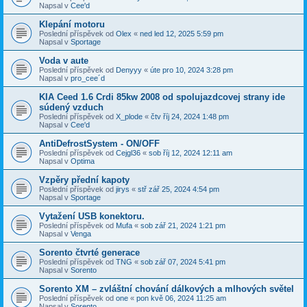
Napsal v
Cee'd
Klepání motoru
Poslední příspěvek od
Olex
«
ned led 12, 2025 5:59 pm
Napsal v
Sportage
Voda v aute
Poslední příspěvek od
Denyyy
«
úte pro 10, 2024 3:28 pm
Napsal v
pro_cee´d
KIA Ceed 1.6 Crdi 85kw 2008 od spolujazdcovej strany ide
súdený vzduch
Poslední příspěvek od
X_plode
«
čtv říj 24, 2024 1:48 pm
Napsal v
Cee'd
AntiDefrostSystem - ON/OFF
Poslední příspěvek od
Cejgl36
«
sob říj 12, 2024 12:11 am
Napsal v
Optima
Vzpěry přední kapoty
Poslední příspěvek od
jirys
«
stř zář 25, 2024 4:54 pm
Napsal v
Sportage
Vytažení USB konektoru.
Poslední příspěvek od
Mufa
«
sob zář 21, 2024 1:21 pm
Napsal v
Venga
Sorento čtvrté generace
Poslední příspěvek od
TNG
«
sob zář 07, 2024 5:41 pm
Napsal v
Sorento
Sorento XM – zvláštní chování dálkových a mlhových světel
Poslední příspěvek od
one
«
pon kvě 06, 2024 11:25 am
Napsal v
Sorento