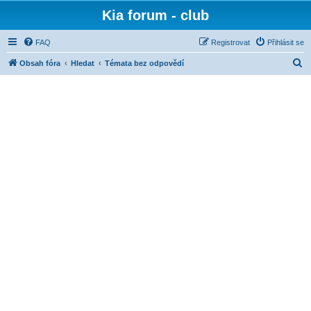
Kia forum - club
FAQ
Registrovat
Přihlásit se
H
Obsah fóra
Hledat
Témata bez odpovědí
l
e
d
a
t