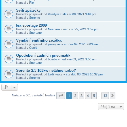
Napsal v
Rio
Svítí zpátečky
Poslední příspěvek od
Vandym
«
stř zář 08, 2021 3:46 pm
Napsal v
Sorento
kia sportage 2009
Poslední příspěvek od
Nezdara
«
ned črc 25, 2021 3:57 pm
Napsal v
Sportage
Vyndání vnitřního zrcátka.
Poslední příspěvek od
jarompav
«
stř čer 09, 2021 9:03 am
Napsal v
Cee'd
Opotřebení zadních pneumatik
Poslední příspěvek od
bomba
«
ned kvě 09, 2021 9:50 am
Napsal v
Sportage
Sorento 2.5 103kw netáhne turbo?
Poslední příspěvek od
Ladinvwcz
«
čtv dub 08, 2021 10:37 pm
Napsal v
Sorento
Stránka
1
z
13
1
2
3
4
5
13
Další
Nalezeno 601 výsledků hledání
…
Přejít na