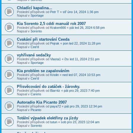
Chladící kapalina...
Poslední příspěvek od
Petr T
«
stř úno 14, 2024 1:36 pm
Napsal v
Sportage
Kia Sorento 2,5 cddi manuál rok 2007
Poslední příspěvek od
Kraken666
«
pát led 26, 2024 6:58 pm
Napsal v
Sorento
Cvakání při startování Ceeda
Poslední příspěvek od
Pejrak
«
pon led 22, 2024 11:28 pm
Napsal v
Cee'd
vyhřívané sedačky
Poslední příspěvek od
Vlasta1
«
čtv led 11, 2024 2:51 pm
Napsal v
Sportage
Kia problém se zapalováním
Poslední příspěvek od
Kriolin
«
ned led 07, 2024 10:53 pm
Napsal v
Cee'd
Přisvěcování do zatáček - žárovky.
Poslední příspěvek od
Biarritz
«
pát pro 29, 2023 7:40 pm
Napsal v
Carens
Autoradio Kia Picanto 2007
Poslední příspěvek od
paya72
«
pát pro 29, 2023 12:34 pm
Napsal v
Picanto
Totální výpadek elektřiny za jízdy
Poslední příspěvek od
tutun
«
sob pro 23, 2023 12:04 am
Napsal v
Sorento