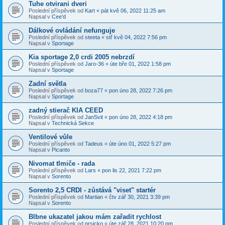
Tuhe otvirani dveri
Poslední příspěvek od
Kart
«
pát kvě 06, 2022 11:25 am
Napsal v
Cee'd
Dálkové ovládání nefunguje
Poslední příspěvek od
steeta
«
stř kvě 04, 2022 7:56 pm
Napsal v
Sportage
Kia sportage 2,0 crdi 2005 nebrzdí
Poslední příspěvek od
Jaro-36
«
úte bře 01, 2022 1:58 pm
Napsal v
Sportage
Zadní světla
Poslední příspěvek od
boza77
«
pon úno 28, 2022 7:26 pm
Napsal v
Sportage
zadný stierač KIA CEED
Poslední příspěvek od
JanSvit
«
pon úno 28, 2022 4:18 pm
Napsal v
Technická Sekce
Ventilové vůle
Poslední příspěvek od
Tadeus
«
úte úno 01, 2022 5:27 pm
Napsal v
Picanto
Nivomat tlmiče - rada
Poslední příspěvek od
Lars
«
pon lis 22, 2021 7:22 pm
Napsal v
Sorento
Sorento 2,5 CRDI - zůstává "viset" startér
Poslední příspěvek od
Martian
«
čtv zář 30, 2021 3:39 pm
Napsal v
Sorento
Blbne ukazatel jakou mám zařadit rychlost
Poslední příspěvek od
prsicko
«
úte zář 28, 2021 10:20 pm