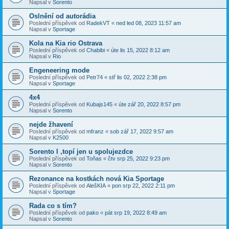
Napsal v
Sorento
Oslnění od autorádia
Poslední příspěvek od
RadekVT
«
ned led 08, 2023 11:57 am
Napsal v
Sportage
Kola na Kia rio Ostrava
Poslední příspěvek od
Chabibi
«
úte lis 15, 2022 8:12 am
Napsal v
Rio
Engeneering mode
Poslední příspěvek od
Petr74
«
stř lis 02, 2022 2:38 pm
Napsal v
Sportage
4x4
Poslední příspěvek od
Kubajs145
«
úte zář 20, 2022 8:57 pm
Napsal v
Sorento
nejde žhavení
Poslední příspěvek od
mfranz
«
sob zář 17, 2022 9:57 am
Napsal v
K2500
Sorento I ,topí jen u spolujezdce
Poslední příspěvek od
Toňas
«
čtv srp 25, 2022 9:23 pm
Napsal v
Sorento
Rezonance na kostkách nová Kia Sportage
Poslední příspěvek od
AlešKIA
«
pon srp 22, 2022 2:11 pm
Napsal v
Sportage
Rada co s tím?
Poslední příspěvek od
pako
«
pát srp 19, 2022 8:49 am
Napsal v
Sorento