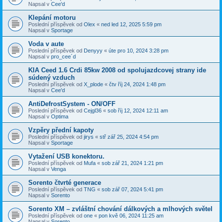
Napsal v
Cee'd
Klepání motoru
Poslední příspěvek od
Olex
«
ned led 12, 2025 5:59 pm
Napsal v
Sportage
Voda v aute
Poslední příspěvek od
Denyyy
«
úte pro 10, 2024 3:28 pm
Napsal v
pro_cee´d
KIA Ceed 1.6 Crdi 85kw 2008 od spolujazdcovej strany ide
súdený vzduch
Poslední příspěvek od
X_plode
«
čtv říj 24, 2024 1:48 pm
Napsal v
Cee'd
AntiDefrostSystem - ON/OFF
Poslední příspěvek od
Cejgl36
«
sob říj 12, 2024 12:11 am
Napsal v
Optima
Vzpěry přední kapoty
Poslední příspěvek od
jirys
«
stř zář 25, 2024 4:54 pm
Napsal v
Sportage
Vytažení USB konektoru.
Poslední příspěvek od
Mufa
«
sob zář 21, 2024 1:21 pm
Napsal v
Venga
Sorento čtvrté generace
Poslední příspěvek od
TNG
«
sob zář 07, 2024 5:41 pm
Napsal v
Sorento
Sorento XM – zvláštní chování dálkových a mlhových světel
Poslední příspěvek od
one
«
pon kvě 06, 2024 11:25 am
Napsal v
Sorento