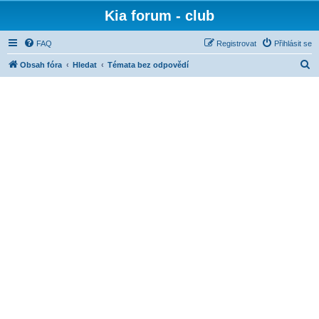
Kia forum - club
FAQ
Registrovat
Přihlásit se
H
Obsah fóra
Hledat
Témata bez odpovědí
l
e
d
a
t