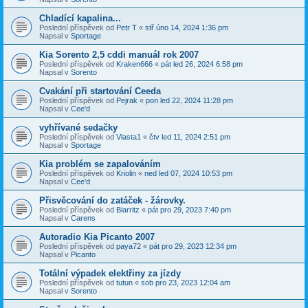
Chladící kapalina...
Poslední příspěvek od
Petr T
«
stř úno 14, 2024 1:36 pm
Napsal v
Sportage
Kia Sorento 2,5 cddi manuál rok 2007
Poslední příspěvek od
Kraken666
«
pát led 26, 2024 6:58 pm
Napsal v
Sorento
Cvakání při startování Ceeda
Poslední příspěvek od
Pejrak
«
pon led 22, 2024 11:28 pm
Napsal v
Cee'd
vyhřívané sedačky
Poslední příspěvek od
Vlasta1
«
čtv led 11, 2024 2:51 pm
Napsal v
Sportage
Kia problém se zapalováním
Poslední příspěvek od
Kriolin
«
ned led 07, 2024 10:53 pm
Napsal v
Cee'd
Přisvěcování do zatáček - žárovky.
Poslední příspěvek od
Biarritz
«
pát pro 29, 2023 7:40 pm
Napsal v
Carens
Autoradio Kia Picanto 2007
Poslední příspěvek od
paya72
«
pát pro 29, 2023 12:34 pm
Napsal v
Picanto
Totální výpadek elektřiny za jízdy
Poslední příspěvek od
tutun
«
sob pro 23, 2023 12:04 am
Napsal v
Sorento