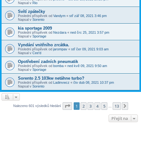
Napsal v
Rio
Svítí zpátečky
Poslední příspěvek od
Vandym
«
stř zář 08, 2021 3:46 pm
Napsal v
Sorento
kia sportage 2009
Poslední příspěvek od
Nezdara
«
ned črc 25, 2021 3:57 pm
Napsal v
Sportage
Vyndání vnitřního zrcátka.
Poslední příspěvek od
jarompav
«
stř čer 09, 2021 9:03 am
Napsal v
Cee'd
Opotřebení zadních pneumatik
Poslední příspěvek od
bomba
«
ned kvě 09, 2021 9:50 am
Napsal v
Sportage
Sorento 2.5 103kw netáhne turbo?
Poslední příspěvek od
Ladinvwcz
«
čtv dub 08, 2021 10:37 pm
Napsal v
Sorento
Stránka
1
z
13
1
2
3
4
5
13
Další
Nalezeno 601 výsledků hledání
…
Přejít na