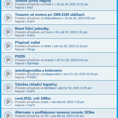
Strešne lyžiny hagusy
Poslední příspěvek od
Peter.1
«
čtv lis 16, 2023 11:31 pm
Napsal v
Soul
Trasenie od motora pri 1900-2100 otáčkach
Poslední příspěvek od
Matyodimson
«
čtv lis 02, 2023 9:55 am
Napsal v
Cee'd
Reset řídící jednotky.
Poslední příspěvek od
Cores
«
čtv zář 07, 2023 1:31 pm
Napsal v
Cee'd
Přepínač světel
Poslední příspěvek od
Mufa
«
pát srp 25, 2023 12:10 pm
Napsal v
Venga
P0299
Poslední příspěvek od
svary6
«
stř črc 05, 2023 6:41 pm
Napsal v
Sportage
autodiagnostika a kodovanie
Poslední příspěvek od
pdiagnostika
«
pon črc 03, 2023 10:34 am
Napsal v
POKEC
Výměna chladicí kapaliny
Poslední příspěvek od
McMatej
«
pát čer 02, 2023 11:05 pm
Napsal v
Cee'd
ceed,2016, crdi 100kw
Poslední příspěvek od
jiris
«
úte dub 04, 2023 7:26 pm
Napsal v
Cee'd
Alternator s podtlakovou vyvevou sorento 103kw
Poslední příspěvek od
Jiří
«
pon led 16, 2023 2:26 pm