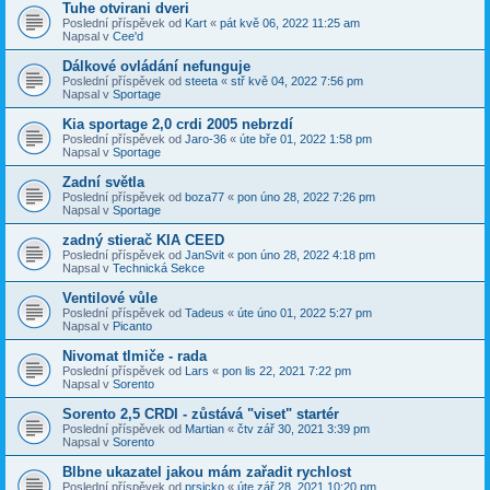
Tuhe otvirani dveri
Poslední příspěvek od
Kart
«
pát kvě 06, 2022 11:25 am
Napsal v
Cee'd
Dálkové ovládání nefunguje
Poslední příspěvek od
steeta
«
stř kvě 04, 2022 7:56 pm
Napsal v
Sportage
Kia sportage 2,0 crdi 2005 nebrzdí
Poslední příspěvek od
Jaro-36
«
úte bře 01, 2022 1:58 pm
Napsal v
Sportage
Zadní světla
Poslední příspěvek od
boza77
«
pon úno 28, 2022 7:26 pm
Napsal v
Sportage
zadný stierač KIA CEED
Poslední příspěvek od
JanSvit
«
pon úno 28, 2022 4:18 pm
Napsal v
Technická Sekce
Ventilové vůle
Poslední příspěvek od
Tadeus
«
úte úno 01, 2022 5:27 pm
Napsal v
Picanto
Nivomat tlmiče - rada
Poslední příspěvek od
Lars
«
pon lis 22, 2021 7:22 pm
Napsal v
Sorento
Sorento 2,5 CRDI - zůstává "viset" startér
Poslední příspěvek od
Martian
«
čtv zář 30, 2021 3:39 pm
Napsal v
Sorento
Blbne ukazatel jakou mám zařadit rychlost
Poslední příspěvek od
prsicko
«
úte zář 28, 2021 10:20 pm