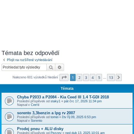
Témata bez odpovědí
Přejít na rozšířené vyhledávání
Hledat
Pokročilé hledání
Stránka
1
z
13
1
2
3
4
5
13
Další
Nalezeno 601 výsledků hledání
…
Témata
Chyba P2033 a P2084 - Kia Ceed III 1.4 T-GDI 2018
Poslední příspěvek od
staky1
«
pát črc 17, 2026 11:34 pm
Napsal v
Cee'd
sorento 3,3benzin a lpg rv 2007
Poslední příspěvek od
tomei
«
čtv říj 09, 2025 6:53 pm
Napsal v
Sorento
Prodej pneu + ALU disky
Poslední příspěvek od
Pezzey
«
ned dub 13, 2025 10:01 am