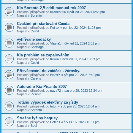
Kia Sorento 2,5 cddi manuál rok 2007
Poslední příspěvek od
Kraken666
«
pát led 26, 2024 6:58 pm
Napsal v
Sorento
Cvakání při startování Ceeda
Poslední příspěvek od
Pejrak
«
pon led 22, 2024 11:28 pm
Napsal v
Cee'd
vyhřívané sedačky
Poslední příspěvek od
Vlasta1
«
čtv led 11, 2024 2:51 pm
Napsal v
Sportage
Kia problém se zapalováním
Poslední příspěvek od
Kriolin
«
ned led 07, 2024 10:53 pm
Napsal v
Cee'd
Přisvěcování do zatáček - žárovky.
Poslední příspěvek od
Biarritz
«
pát pro 29, 2023 7:40 pm
Napsal v
Carens
Autoradio Kia Picanto 2007
Poslední příspěvek od
paya72
«
pát pro 29, 2023 12:34 pm
Napsal v
Picanto
Totální výpadek elektřiny za jízdy
Poslední příspěvek od
tutun
«
sob pro 23, 2023 12:04 am
Napsal v
Sorento
Strešne lyžiny hagusy
Poslední příspěvek od
Peter.1
«
čtv lis 16, 2023 11:31 pm
Napsal v
Soul