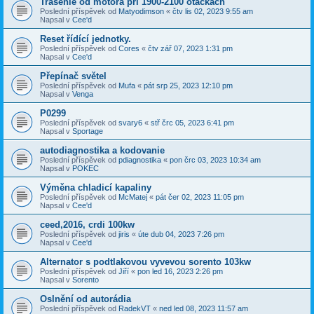
Trasenie od motora pri 1900-2100 otáčkach
Poslední příspěvek od
Matyodimson
«
čtv lis 02, 2023 9:55 am
Napsal v
Cee'd
Reset řídící jednotky.
Poslední příspěvek od
Cores
«
čtv zář 07, 2023 1:31 pm
Napsal v
Cee'd
Přepínač světel
Poslední příspěvek od
Mufa
«
pát srp 25, 2023 12:10 pm
Napsal v
Venga
P0299
Poslední příspěvek od
svary6
«
stř črc 05, 2023 6:41 pm
Napsal v
Sportage
autodiagnostika a kodovanie
Poslední příspěvek od
pdiagnostika
«
pon črc 03, 2023 10:34 am
Napsal v
POKEC
Výměna chladicí kapaliny
Poslední příspěvek od
McMatej
«
pát čer 02, 2023 11:05 pm
Napsal v
Cee'd
ceed,2016, crdi 100kw
Poslední příspěvek od
jiris
«
úte dub 04, 2023 7:26 pm
Napsal v
Cee'd
Alternator s podtlakovou vyvevou sorento 103kw
Poslední příspěvek od
Jiří
«
pon led 16, 2023 2:26 pm
Napsal v
Sorento
Oslnění od autorádia
Poslední příspěvek od
RadekVT
«
ned led 08, 2023 11:57 am