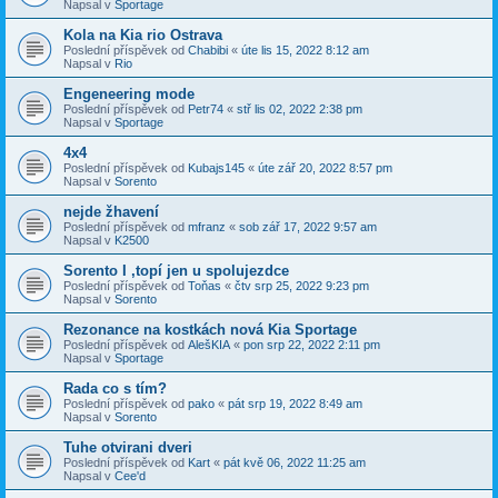
Napsal v
Sportage
Kola na Kia rio Ostrava
Poslední příspěvek od
Chabibi
«
úte lis 15, 2022 8:12 am
Napsal v
Rio
Engeneering mode
Poslední příspěvek od
Petr74
«
stř lis 02, 2022 2:38 pm
Napsal v
Sportage
4x4
Poslední příspěvek od
Kubajs145
«
úte zář 20, 2022 8:57 pm
Napsal v
Sorento
nejde žhavení
Poslední příspěvek od
mfranz
«
sob zář 17, 2022 9:57 am
Napsal v
K2500
Sorento I ,topí jen u spolujezdce
Poslední příspěvek od
Toňas
«
čtv srp 25, 2022 9:23 pm
Napsal v
Sorento
Rezonance na kostkách nová Kia Sportage
Poslední příspěvek od
AlešKIA
«
pon srp 22, 2022 2:11 pm
Napsal v
Sportage
Rada co s tím?
Poslední příspěvek od
pako
«
pát srp 19, 2022 8:49 am
Napsal v
Sorento
Tuhe otvirani dveri
Poslední příspěvek od
Kart
«
pát kvě 06, 2022 11:25 am
Napsal v
Cee'd