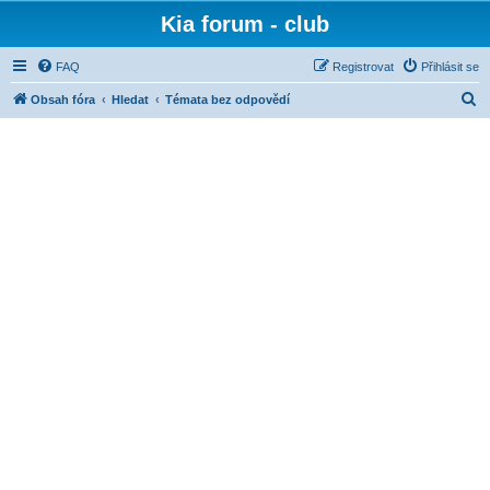
Kia forum - club
FAQ
Registrovat
Přihlásit se
H
Obsah fóra
Hledat
Témata bez odpovědí
l
e
d
a
t