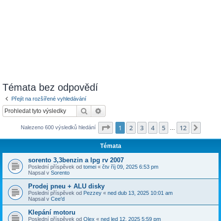
Témata bez odpovědí
Přejít na rozšířené vyhledávání
Hledat
Pokročilé hledání
Stránka
1
z
12
1
2
3
4
5
12
Další
Nalezeno 600 výsledků hledání
…
Témata
sorento 3,3benzin a lpg rv 2007
Poslední příspěvek od
tomei
«
čtv říj 09, 2025 6:53 pm
Napsal v
Sorento
Prodej pneu + ALU disky
Poslední příspěvek od
Pezzey
«
ned dub 13, 2025 10:01 am
Napsal v
Cee'd
Klepání motoru
Poslední příspěvek od
Olex
«
ned led 12, 2025 5:59 pm