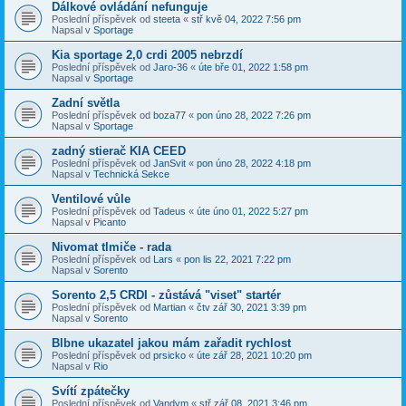
Dálkové ovládání nefunguje
Poslední příspěvek od
steeta
«
stř kvě 04, 2022 7:56 pm
Napsal v
Sportage
Kia sportage 2,0 crdi 2005 nebrzdí
Poslední příspěvek od
Jaro-36
«
úte bře 01, 2022 1:58 pm
Napsal v
Sportage
Zadní světla
Poslední příspěvek od
boza77
«
pon úno 28, 2022 7:26 pm
Napsal v
Sportage
zadný stierač KIA CEED
Poslední příspěvek od
JanSvit
«
pon úno 28, 2022 4:18 pm
Napsal v
Technická Sekce
Ventilové vůle
Poslední příspěvek od
Tadeus
«
úte úno 01, 2022 5:27 pm
Napsal v
Picanto
Nivomat tlmiče - rada
Poslední příspěvek od
Lars
«
pon lis 22, 2021 7:22 pm
Napsal v
Sorento
Sorento 2,5 CRDI - zůstává "viset" startér
Poslední příspěvek od
Martian
«
čtv zář 30, 2021 3:39 pm
Napsal v
Sorento
Blbne ukazatel jakou mám zařadit rychlost
Poslední příspěvek od
prsicko
«
úte zář 28, 2021 10:20 pm
Napsal v
Rio
Svítí zpátečky
Poslední příspěvek od
Vandym
«
stř zář 08, 2021 3:46 pm