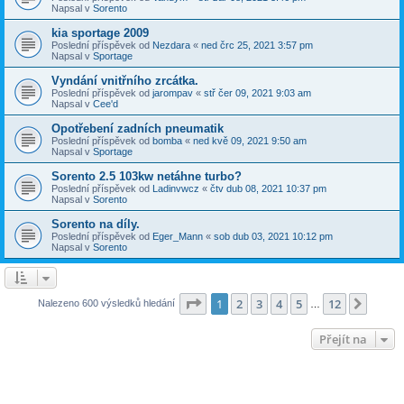
Napsal v
Sorento
kia sportage 2009
Poslední příspěvek od
Nezdara
«
ned črc 25, 2021 3:57 pm
Napsal v
Sportage
Vyndání vnitřního zrcátka.
Poslední příspěvek od
jarompav
«
stř čer 09, 2021 9:03 am
Napsal v
Cee'd
Opotřebení zadních pneumatik
Poslední příspěvek od
bomba
«
ned kvě 09, 2021 9:50 am
Napsal v
Sportage
Sorento 2.5 103kw netáhne turbo?
Poslední příspěvek od
Ladinvwcz
«
čtv dub 08, 2021 10:37 pm
Napsal v
Sorento
Sorento na díly.
Poslední příspěvek od
Eger_Mann
«
sob dub 03, 2021 10:12 pm
Napsal v
Sorento
Stránka
1
z
12
1
2
3
4
5
12
Další
Nalezeno 600 výsledků hledání
…
Přejít na