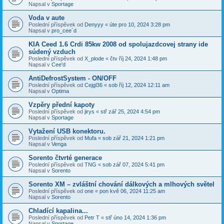
Napsal v
Sportage
Voda v aute
Poslední příspěvek od
Denyyy
«
úte pro 10, 2024 3:28 pm
Napsal v
pro_cee´d
KIA Ceed 1.6 Crdi 85kw 2008 od spolujazdcovej strany ide
súdený vzduch
Poslední příspěvek od
X_plode
«
čtv říj 24, 2024 1:48 pm
Napsal v
Cee'd
AntiDefrostSystem - ON/OFF
Poslední příspěvek od
Cejgl36
«
sob říj 12, 2024 12:11 am
Napsal v
Optima
Vzpěry přední kapoty
Poslední příspěvek od
jirys
«
stř zář 25, 2024 4:54 pm
Napsal v
Sportage
Vytažení USB konektoru.
Poslední příspěvek od
Mufa
«
sob zář 21, 2024 1:21 pm
Napsal v
Venga
Sorento čtvrté generace
Poslední příspěvek od
TNG
«
sob zář 07, 2024 5:41 pm
Napsal v
Sorento
Sorento XM – zvláštní chování dálkových a mlhových světel
Poslední příspěvek od
one
«
pon kvě 06, 2024 11:25 am
Napsal v
Sorento
Chladící kapalina...
Poslední příspěvek od
Petr T
«
stř úno 14, 2024 1:36 pm
Napsal v
Sportage