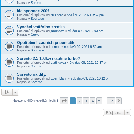
Napsal v
Sorento
kia sportage 2009
Poslední příspěvek od
Nezdara
«
ned črc 25, 2021 3:57 pm
Napsal v
Sportage
Vyndání vnitřního zrcátka.
Poslední příspěvek od
jarompav
«
stř čer 09, 2021 9:03 am
Napsal v
Cee'd
Opotřebení zadních pneumatik
Poslední příspěvek od
bomba
«
ned kvě 09, 2021 9:50 am
Napsal v
Sportage
Sorento 2.5 103kw netáhne turbo?
Poslední příspěvek od
Ladinvwcz
«
čtv dub 08, 2021 10:37 pm
Napsal v
Sorento
Sorento na díly.
Poslední příspěvek od
Eger_Mann
«
sob dub 03, 2021 10:12 pm
Napsal v
Sorento
Stránka
1
z
12
1
2
3
4
5
12
Další
Nalezeno 600 výsledků hledání
…
Přejít na