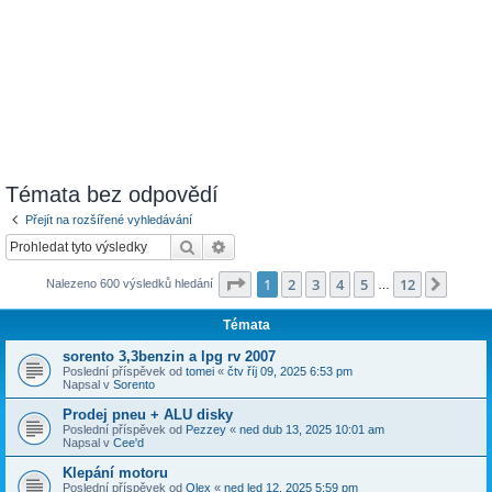
Témata bez odpovědí
Přejít na rozšířené vyhledávání
Hledat
Pokročilé hledání
Stránka
1
z
12
1
2
3
4
5
12
Další
Nalezeno 600 výsledků hledání
…
Témata
sorento 3,3benzin a lpg rv 2007
Poslední příspěvek od
tomei
«
čtv říj 09, 2025 6:53 pm
Napsal v
Sorento
Prodej pneu + ALU disky
Poslední příspěvek od
Pezzey
«
ned dub 13, 2025 10:01 am
Napsal v
Cee'd
Klepání motoru
Poslední příspěvek od
Olex
«
ned led 12, 2025 5:59 pm