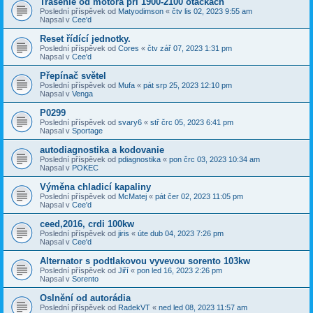
Trasenie od motora pri 1900-2100 otáčkach
Poslední příspěvek od
Matyodimson
«
čtv lis 02, 2023 9:55 am
Napsal v
Cee'd
Reset řídící jednotky.
Poslední příspěvek od
Cores
«
čtv zář 07, 2023 1:31 pm
Napsal v
Cee'd
Přepínač světel
Poslední příspěvek od
Mufa
«
pát srp 25, 2023 12:10 pm
Napsal v
Venga
P0299
Poslední příspěvek od
svary6
«
stř črc 05, 2023 6:41 pm
Napsal v
Sportage
autodiagnostika a kodovanie
Poslední příspěvek od
pdiagnostika
«
pon črc 03, 2023 10:34 am
Napsal v
POKEC
Výměna chladicí kapaliny
Poslední příspěvek od
McMatej
«
pát čer 02, 2023 11:05 pm
Napsal v
Cee'd
ceed,2016, crdi 100kw
Poslední příspěvek od
jiris
«
úte dub 04, 2023 7:26 pm
Napsal v
Cee'd
Alternator s podtlakovou vyvevou sorento 103kw
Poslední příspěvek od
Jiří
«
pon led 16, 2023 2:26 pm
Napsal v
Sorento
Oslnění od autorádia
Poslední příspěvek od
RadekVT
«
ned led 08, 2023 11:57 am