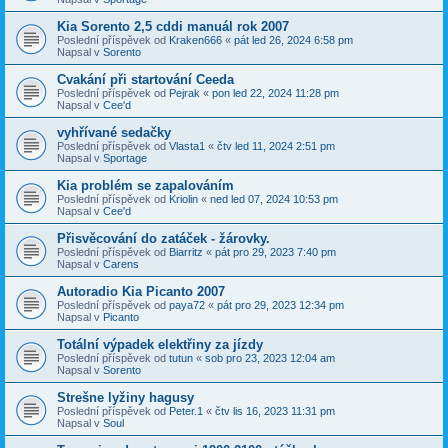
Kia Sorento 2,5 cddi manuál rok 2007
Poslední příspěvek od
Kraken666
«
pát led 26, 2024 6:58 pm
Napsal v
Sorento
Cvakání při startování Ceeda
Poslední příspěvek od
Pejrak
«
pon led 22, 2024 11:28 pm
Napsal v
Cee'd
vyhřívané sedačky
Poslední příspěvek od
Vlasta1
«
čtv led 11, 2024 2:51 pm
Napsal v
Sportage
Kia problém se zapalováním
Poslední příspěvek od
Kriolin
«
ned led 07, 2024 10:53 pm
Napsal v
Cee'd
Přisvěcování do zatáček - žárovky.
Poslední příspěvek od
Biarritz
«
pát pro 29, 2023 7:40 pm
Napsal v
Carens
Autoradio Kia Picanto 2007
Poslední příspěvek od
paya72
«
pát pro 29, 2023 12:34 pm
Napsal v
Picanto
Totální výpadek elektřiny za jízdy
Poslední příspěvek od
tutun
«
sob pro 23, 2023 12:04 am
Napsal v
Sorento
Strešne lyžiny hagusy
Poslední příspěvek od
Peter.1
«
čtv lis 16, 2023 11:31 pm
Napsal v
Soul