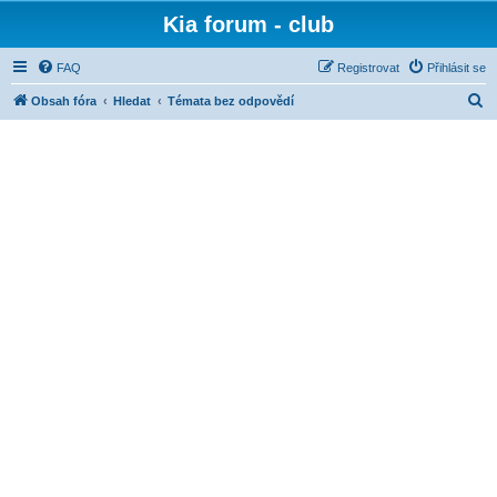
Kia forum - club
FAQ
Registrovat
Přihlásit se
H
Obsah fóra
Hledat
Témata bez odpovědí
l
e
d
a
t