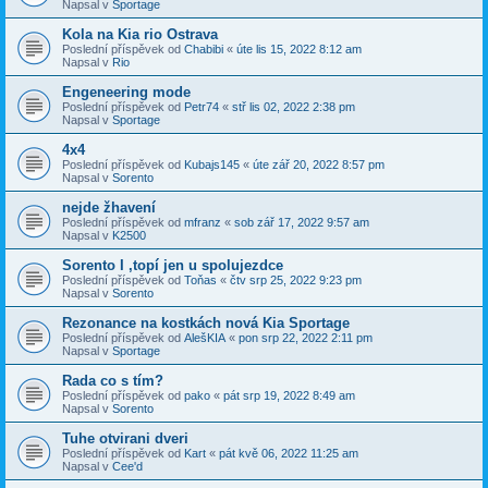
Napsal v
Sportage
Kola na Kia rio Ostrava
Poslední příspěvek od
Chabibi
«
úte lis 15, 2022 8:12 am
Napsal v
Rio
Engeneering mode
Poslední příspěvek od
Petr74
«
stř lis 02, 2022 2:38 pm
Napsal v
Sportage
4x4
Poslední příspěvek od
Kubajs145
«
úte zář 20, 2022 8:57 pm
Napsal v
Sorento
nejde žhavení
Poslední příspěvek od
mfranz
«
sob zář 17, 2022 9:57 am
Napsal v
K2500
Sorento I ,topí jen u spolujezdce
Poslední příspěvek od
Toňas
«
čtv srp 25, 2022 9:23 pm
Napsal v
Sorento
Rezonance na kostkách nová Kia Sportage
Poslední příspěvek od
AlešKIA
«
pon srp 22, 2022 2:11 pm
Napsal v
Sportage
Rada co s tím?
Poslední příspěvek od
pako
«
pát srp 19, 2022 8:49 am
Napsal v
Sorento
Tuhe otvirani dveri
Poslední příspěvek od
Kart
«
pát kvě 06, 2022 11:25 am
Napsal v
Cee'd