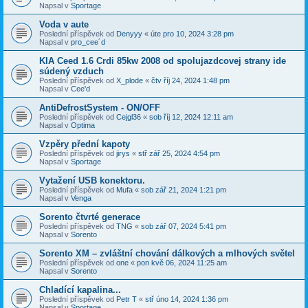
Napsal v
Sportage
Voda v aute
Poslední příspěvek od
Denyyy
«
úte pro 10, 2024 3:28 pm
Napsal v
pro_cee´d
KIA Ceed 1.6 Crdi 85kw 2008 od spolujazdcovej strany ide
súdený vzduch
Poslední příspěvek od
X_plode
«
čtv říj 24, 2024 1:48 pm
Napsal v
Cee'd
AntiDefrostSystem - ON/OFF
Poslední příspěvek od
Cejgl36
«
sob říj 12, 2024 12:11 am
Napsal v
Optima
Vzpěry přední kapoty
Poslední příspěvek od
jirys
«
stř zář 25, 2024 4:54 pm
Napsal v
Sportage
Vytažení USB konektoru.
Poslední příspěvek od
Mufa
«
sob zář 21, 2024 1:21 pm
Napsal v
Venga
Sorento čtvrté generace
Poslední příspěvek od
TNG
«
sob zář 07, 2024 5:41 pm
Napsal v
Sorento
Sorento XM – zvláštní chování dálkových a mlhových světel
Poslední příspěvek od
one
«
pon kvě 06, 2024 11:25 am
Napsal v
Sorento
Chladící kapalina...
Poslední příspěvek od
Petr T
«
stř úno 14, 2024 1:36 pm
Napsal v
Sportage