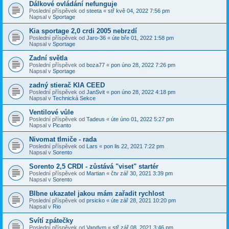
Dálkové ovládání nefunguje
Poslední příspěvek od
steeta
«
stř kvě 04, 2022 7:56 pm
Napsal v
Sportage
Kia sportage 2,0 crdi 2005 nebrzdí
Poslední příspěvek od
Jaro-36
«
úte bře 01, 2022 1:58 pm
Napsal v
Sportage
Zadní světla
Poslední příspěvek od
boza77
«
pon úno 28, 2022 7:26 pm
Napsal v
Sportage
zadný stierač KIA CEED
Poslední příspěvek od
JanSvit
«
pon úno 28, 2022 4:18 pm
Napsal v
Technická Sekce
Ventilové vůle
Poslední příspěvek od
Tadeus
«
úte úno 01, 2022 5:27 pm
Napsal v
Picanto
Nivomat tlmiče - rada
Poslední příspěvek od
Lars
«
pon lis 22, 2021 7:22 pm
Napsal v
Sorento
Sorento 2,5 CRDI - zůstává "viset" startér
Poslední příspěvek od
Martian
«
čtv zář 30, 2021 3:39 pm
Napsal v
Sorento
Blbne ukazatel jakou mám zařadit rychlost
Poslední příspěvek od
prsicko
«
úte zář 28, 2021 10:20 pm
Napsal v
Rio
Svítí zpátečky
Poslední příspěvek od
Vandym
«
stř zář 08, 2021 3:46 pm