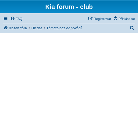
Kia forum - club
FAQ
Registrovat
Přihlásit se
H
Obsah fóra
Hledat
Témata bez odpovědí
l
e
d
a
t