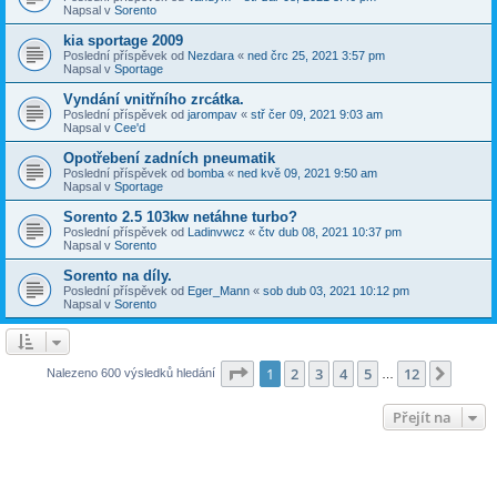
Napsal v
Sorento
kia sportage 2009
Poslední příspěvek od
Nezdara
«
ned črc 25, 2021 3:57 pm
Napsal v
Sportage
Vyndání vnitřního zrcátka.
Poslední příspěvek od
jarompav
«
stř čer 09, 2021 9:03 am
Napsal v
Cee'd
Opotřebení zadních pneumatik
Poslední příspěvek od
bomba
«
ned kvě 09, 2021 9:50 am
Napsal v
Sportage
Sorento 2.5 103kw netáhne turbo?
Poslední příspěvek od
Ladinvwcz
«
čtv dub 08, 2021 10:37 pm
Napsal v
Sorento
Sorento na díly.
Poslední příspěvek od
Eger_Mann
«
sob dub 03, 2021 10:12 pm
Napsal v
Sorento
Stránka
1
z
12
1
2
3
4
5
12
Další
Nalezeno 600 výsledků hledání
…
Přejít na