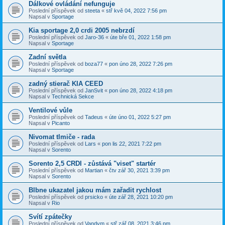
Dálkové ovládání nefunguje
Poslední příspěvek od
steeta
«
stř kvě 04, 2022 7:56 pm
Napsal v
Sportage
Kia sportage 2,0 crdi 2005 nebrzdí
Poslední příspěvek od
Jaro-36
«
úte bře 01, 2022 1:58 pm
Napsal v
Sportage
Zadní světla
Poslední příspěvek od
boza77
«
pon úno 28, 2022 7:26 pm
Napsal v
Sportage
zadný stierač KIA CEED
Poslední příspěvek od
JanSvit
«
pon úno 28, 2022 4:18 pm
Napsal v
Technická Sekce
Ventilové vůle
Poslední příspěvek od
Tadeus
«
úte úno 01, 2022 5:27 pm
Napsal v
Picanto
Nivomat tlmiče - rada
Poslední příspěvek od
Lars
«
pon lis 22, 2021 7:22 pm
Napsal v
Sorento
Sorento 2,5 CRDI - zůstává "viset" startér
Poslední příspěvek od
Martian
«
čtv zář 30, 2021 3:39 pm
Napsal v
Sorento
Blbne ukazatel jakou mám zařadit rychlost
Poslední příspěvek od
prsicko
«
úte zář 28, 2021 10:20 pm
Napsal v
Rio
Svítí zpátečky
Poslední příspěvek od
Vandym
«
stř zář 08, 2021 3:46 pm