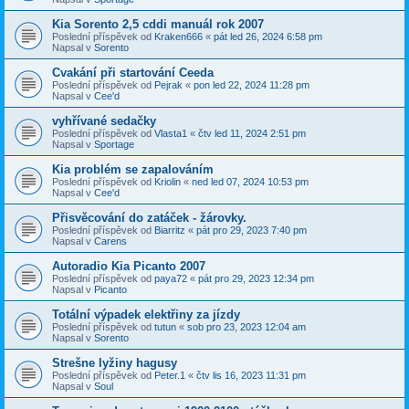
Kia Sorento 2,5 cddi manuál rok 2007
Poslední příspěvek od
Kraken666
«
pát led 26, 2024 6:58 pm
Napsal v
Sorento
Cvakání při startování Ceeda
Poslední příspěvek od
Pejrak
«
pon led 22, 2024 11:28 pm
Napsal v
Cee'd
vyhřívané sedačky
Poslední příspěvek od
Vlasta1
«
čtv led 11, 2024 2:51 pm
Napsal v
Sportage
Kia problém se zapalováním
Poslední příspěvek od
Kriolin
«
ned led 07, 2024 10:53 pm
Napsal v
Cee'd
Přisvěcování do zatáček - žárovky.
Poslední příspěvek od
Biarritz
«
pát pro 29, 2023 7:40 pm
Napsal v
Carens
Autoradio Kia Picanto 2007
Poslední příspěvek od
paya72
«
pát pro 29, 2023 12:34 pm
Napsal v
Picanto
Totální výpadek elektřiny za jízdy
Poslední příspěvek od
tutun
«
sob pro 23, 2023 12:04 am
Napsal v
Sorento
Strešne lyžiny hagusy
Poslední příspěvek od
Peter.1
«
čtv lis 16, 2023 11:31 pm
Napsal v
Soul