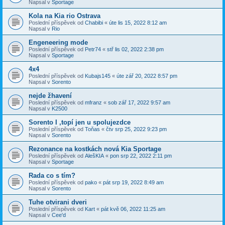
Napsal v
Sportage
Kola na Kia rio Ostrava
Poslední příspěvek od
Chabibi
«
úte lis 15, 2022 8:12 am
Napsal v
Rio
Engeneering mode
Poslední příspěvek od
Petr74
«
stř lis 02, 2022 2:38 pm
Napsal v
Sportage
4x4
Poslední příspěvek od
Kubajs145
«
úte zář 20, 2022 8:57 pm
Napsal v
Sorento
nejde žhavení
Poslední příspěvek od
mfranz
«
sob zář 17, 2022 9:57 am
Napsal v
K2500
Sorento I ,topí jen u spolujezdce
Poslední příspěvek od
Toňas
«
čtv srp 25, 2022 9:23 pm
Napsal v
Sorento
Rezonance na kostkách nová Kia Sportage
Poslední příspěvek od
AlešKIA
«
pon srp 22, 2022 2:11 pm
Napsal v
Sportage
Rada co s tím?
Poslední příspěvek od
pako
«
pát srp 19, 2022 8:49 am
Napsal v
Sorento
Tuhe otvirani dveri
Poslední příspěvek od
Kart
«
pát kvě 06, 2022 11:25 am
Napsal v
Cee'd