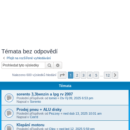
Témata bez odpovědí
Přejít na rozšířené vyhledávání
Hledat
Pokročilé hledání
Stránka
1
z
12
1
2
3
4
5
12
Další
Nalezeno 600 výsledků hledání
…
Témata
sorento 3,3benzin a lpg rv 2007
Poslední příspěvek od
tomei
«
čtv říj 09, 2025 6:53 pm
Napsal v
Sorento
Prodej pneu + ALU disky
Poslední příspěvek od
Pezzey
«
ned dub 13, 2025 10:01 am
Napsal v
Cee'd
Klepání motoru
Poslední příspěvek od
Olex
«
ned led 12, 2025 5:59 pm