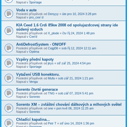
Napsal v
Sportage
Voda v aute
Poslední příspěvek od
Denyyy
«
úte pro 10, 2024 3:28 pm
Napsal v
pro_cee´d
KIA Ceed 1.6 Crdi 85kw 2008 od spolujazdcovej strany ide
súdený vzduch
Poslední příspěvek od
X_plode
«
čtv říj 24, 2024 1:48 pm
Napsal v
Cee'd
AntiDefrostSystem - ON/OFF
Poslední příspěvek od
Cejgl36
«
sob říj 12, 2024 12:11 am
Napsal v
Optima
Vzpěry přední kapoty
Poslední příspěvek od
jirys
«
stř zář 25, 2024 4:54 pm
Napsal v
Sportage
Vytažení USB konektoru.
Poslední příspěvek od
Mufa
«
sob zář 21, 2024 1:21 pm
Napsal v
Venga
Sorento čtvrté generace
Poslední příspěvek od
TNG
«
sob zář 07, 2024 5:41 pm
Napsal v
Sorento
Sorento XM – zvláštní chování dálkových a mlhových světel
Poslední příspěvek od
one
«
pon kvě 06, 2024 11:25 am
Napsal v
Sorento
Chladící kapalina...
Poslední příspěvek od
Petr T
«
stř úno 14, 2024 1:36 pm
Napsal v
Sportage