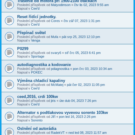
Trasenie od motora pri 1900-2100 otáčkach
Poslední příspěvek od
Matyodimson
«
čtv lis 02, 2023 9:55 am
Napsal v
Cee'd
Reset řídící jednotky.
Poslední příspěvek od
Cores
«
čtv zář 07, 2023 1:31 pm
Napsal v
Cee'd
Přepínač světel
Poslední příspěvek od
Mufa
«
pát srp 25, 2023 12:10 pm
Napsal v
Venga
P0299
Poslední příspěvek od
svary6
«
stř črc 05, 2023 6:41 pm
Napsal v
Sportage
autodiagnostika a kodovanie
Poslední příspěvek od
pdiagnostika
«
pon črc 03, 2023 10:34 am
Napsal v
POKEC
Výměna chladicí kapaliny
Poslední příspěvek od
McMatej
«
pát čer 02, 2023 11:05 pm
Napsal v
Cee'd
ceed,2016, crdi 100kw
Poslední příspěvek od
jiris
«
úte dub 04, 2023 7:26 pm
Napsal v
Cee'd
Alternator s podtlakovou vyvevou sorento 103kw
Poslední příspěvek od
Jiří
«
pon led 16, 2023 2:26 pm
Napsal v
Sorento
Oslnění od autorádia
Poslední příspěvek od
RadekVT
«
ned led 08, 2023 11:57 am