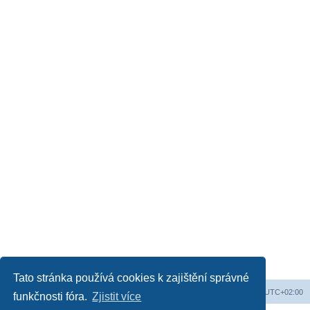
Tato stránka používá cookies k zajištění správné
Obsah fóra
Všechny časy jsou v
UTC+02:00
funkčnosti fóra.
Zjistit více