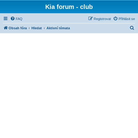
Kia forum - club
FAQ
Registrovat
Přihlásit se
H
Obsah fóra
Hledat
Aktivní témata
l
e
d
a
t