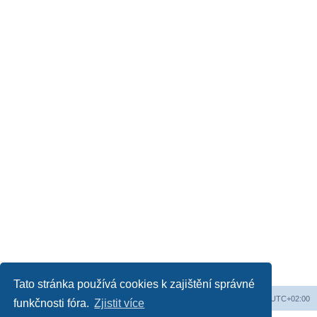
Tato stránka používá cookies k zajištění správné
Obsah fóra
Všechny časy jsou v
UTC+02:00
funkčnosti fóra.
Zjistit více