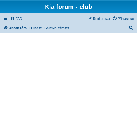
Kia forum - club
FAQ
Registrovat
Přihlásit se
H
Obsah fóra
Hledat
Aktivní témata
l
e
d
a
t