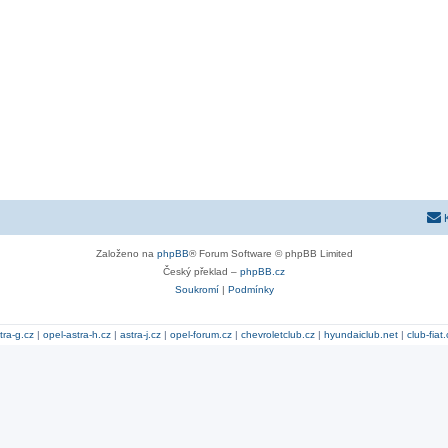
Založeno na
phpBB
® Forum Software © phpBB Limited
Český překlad –
phpBB.cz
Soukromí
|
Podmínky
tra-g.cz
|
opel-astra-h.cz
|
astra-j.cz
|
opel-forum.cz
|
chevroletclub.cz
|
hyundaiclub.net
|
club-fiat