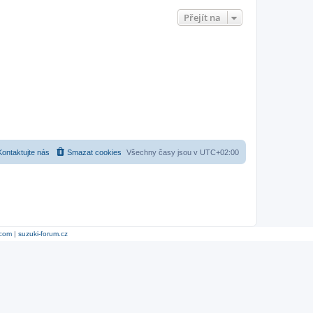
Přejít na
Kontaktujte nás
Smazat cookies
Všechny časy jsou v
UTC+02:00
.com
|
suzuki-forum.cz