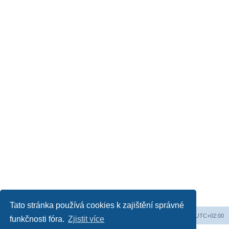
Tato stránka používá cookies k zajištění správné
Obsah fóra
Všechny časy jsou v
UTC+02:00
funkčnosti fóra.
Zjistit více