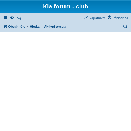
Kia forum - club
FAQ
Registrovat
Přihlásit se
H
Obsah fóra
Hledat
Aktivní témata
l
e
d
a
t