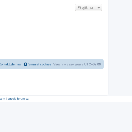
Přejít na
Kontaktujte nás
Smazat cookies
Všechny časy jsou v
UTC+02:00
.com
|
suzuki-forum.cz