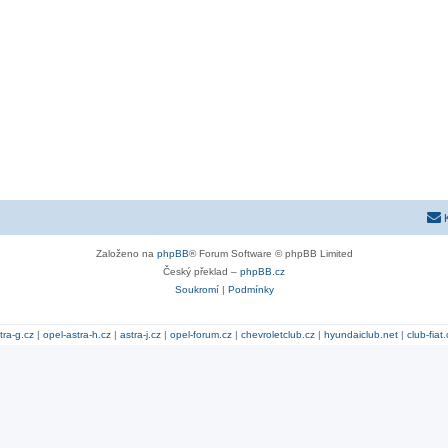
Založeno na
phpBB
® Forum Software © phpBB Limited
Český překlad –
phpBB.cz
Soukromí
|
Podmínky
tra-g.cz
|
opel-astra-h.cz
|
astra-j.cz
|
opel-forum.cz
|
chevroletclub.cz
|
hyundaiclub.net
|
club-fiat