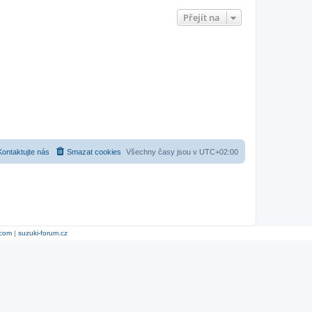
Přejít na
Kontaktujte nás
Smazat cookies
Všechny časy jsou v
UTC+02:00
.com
|
suzuki-forum.cz