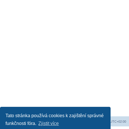
Tato stránka používá cookies k zajištění správné
Obsah fóra
Všechny časy jsou v
UTC+02:00
funkčnosti fóra.
Zjistit více