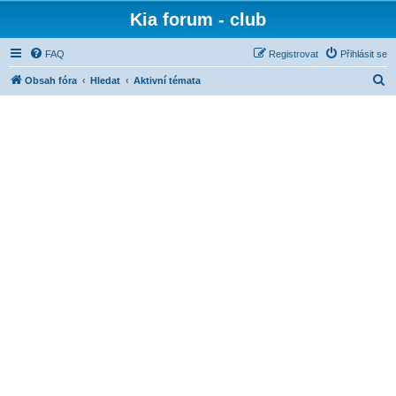
Kia forum - club
FAQ
Registrovat
Přihlásit se
H
Obsah fóra
Hledat
Aktivní témata
l
e
d
a
t