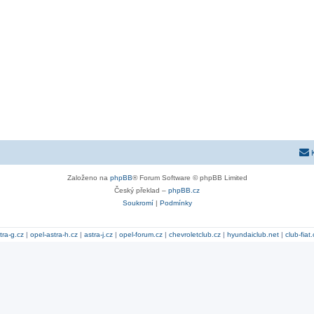
Založeno na
phpBB
® Forum Software © phpBB Limited
Český překlad –
phpBB.cz
Soukromí
|
Podmínky
tra-g.cz
|
opel-astra-h.cz
|
astra-j.cz
|
opel-forum.cz
|
chevroletclub.cz
|
hyundaiclub.net
|
club-fiat