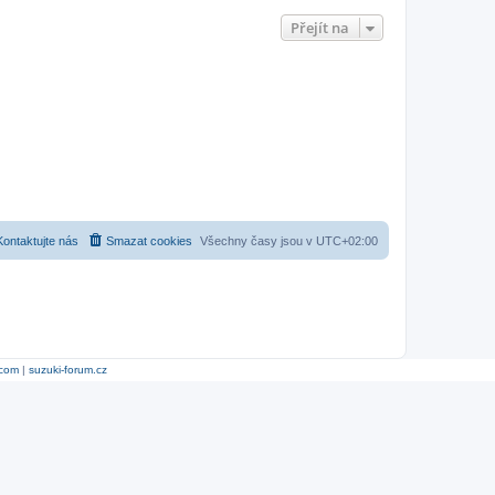
Přejít na
Kontaktujte nás
Smazat cookies
Všechny časy jsou v
UTC+02:00
.com
|
suzuki-forum.cz