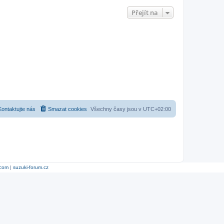
Přejít na
Kontaktujte nás
Smazat cookies
Všechny časy jsou v
UTC+02:00
.com
|
suzuki-forum.cz