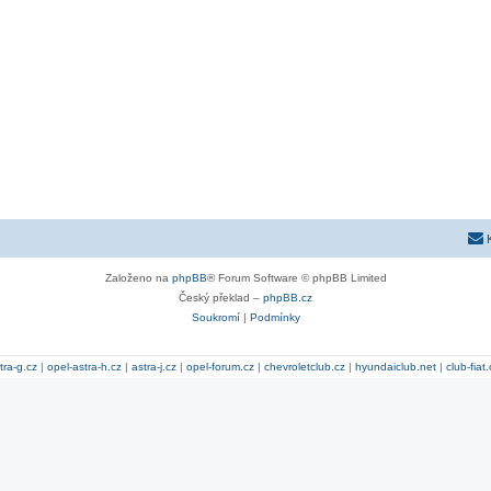
Založeno na
phpBB
® Forum Software © phpBB Limited
Český překlad –
phpBB.cz
Soukromí
|
Podmínky
tra-g.cz
|
opel-astra-h.cz
|
astra-j.cz
|
opel-forum.cz
|
chevroletclub.cz
|
hyundaiclub.net
|
club-fiat