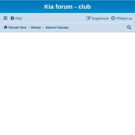
Kia forum - club
FAQ
Registrovat
Přihlásit se
H
Obsah fóra
Hledat
Aktivní témata
l
e
d
a
t