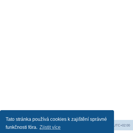
Tato stránka používá cookies k zajištění správné
Obsah fóra
Všechny časy jsou v
UTC+02:00
funkčnosti fóra.
Zjistit více