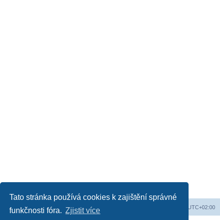
Tato stránka používá cookies k zajištění správné
Obsah fóra
Všechny časy jsou v
UTC+02:00
funkčnosti fóra.
Zjistit více