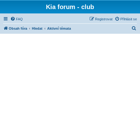
Kia forum - club
FAQ
Registrovat
Přihlásit se
H
Obsah fóra
Hledat
Aktivní témata
l
e
d
a
t