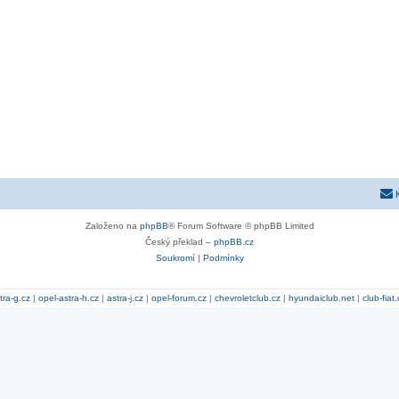
Založeno na
phpBB
® Forum Software © phpBB Limited
Český překlad –
phpBB.cz
Soukromí
|
Podmínky
tra-g.cz
|
opel-astra-h.cz
|
astra-j.cz
|
opel-forum.cz
|
chevroletclub.cz
|
hyundaiclub.net
|
club-fiat