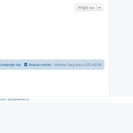
Přejít na
Kontaktujte nás
Smazat cookies
Všechny časy jsou v
UTC+02:00
.com
|
suzuki-forum.cz