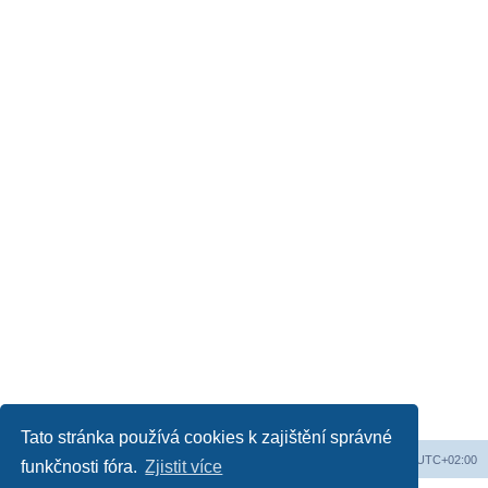
Tato stránka používá cookies k zajištění správné
Obsah fóra
Všechny časy jsou v
UTC+02:00
funkčnosti fóra.
Zjistit více