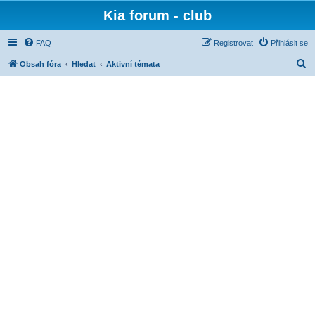
Kia forum - club
FAQ
Registrovat
Přihlásit se
H
Obsah fóra
Hledat
Aktivní témata
l
e
d
a
t