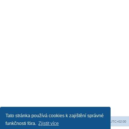
Tato stránka používá cookies k zajištění správné
Obsah fóra
Všechny časy jsou v
UTC+02:00
funkčnosti fóra.
Zjistit více