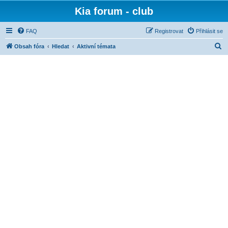
Kia forum - club
FAQ
Registrovat
Přihlásit se
H
Obsah fóra
Hledat
Aktivní témata
l
e
d
a
t