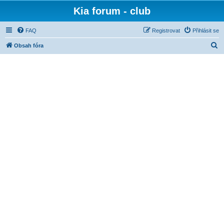
Kia forum - club
FAQ
Registrovat
Přihlásit se
H
Obsah fóra
l
e
d
a
t