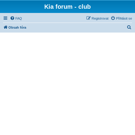
Kia forum - club
FAQ
Registrovat
Přihlásit se
H
Obsah fóra
l
e
d
a
t