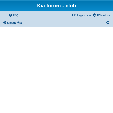
Kia forum - club
FAQ
Registrovat
Přihlásit se
H
Obsah fóra
l
e
d
a
t