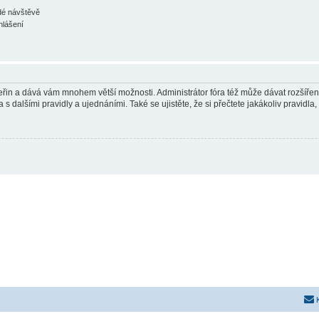
ždé návštěvě
hlášení
 vteřin a dává vám mnohem větší možnosti. Administrátor fóra též může dávat rozšíře
 s dalšími pravidly a ujednáními. Také se ujistěte, že si přečtete jakákoliv pravidla, 