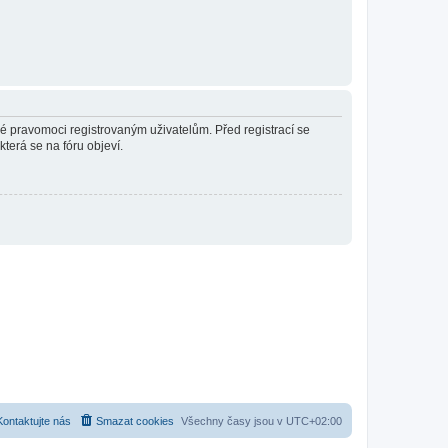
né pravomoci registrovaným uživatelům. Před registrací se
která se na fóru objeví.
Kontaktujte nás
Smazat cookies
Všechny časy jsou v
UTC+02:00