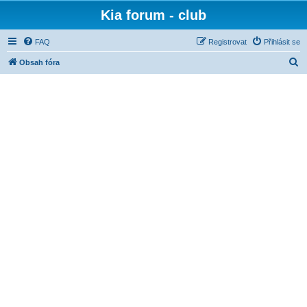
Kia forum - club
FAQ
Registrovat
Přihlásit se
H
Obsah fóra
l
e
d
a
t