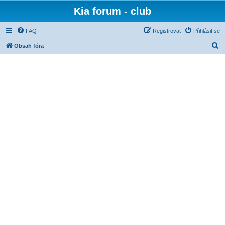
Kia forum - club
FAQ
Registrovat
Přihlásit se
H
Obsah fóra
l
e
d
a
t