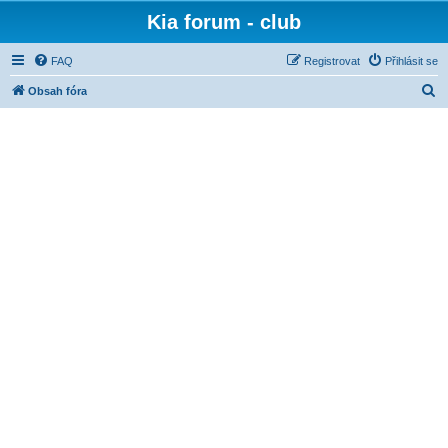
Kia forum - club
FAQ
Registrovat
Přihlásit se
H
Obsah fóra
l
e
d
a
t