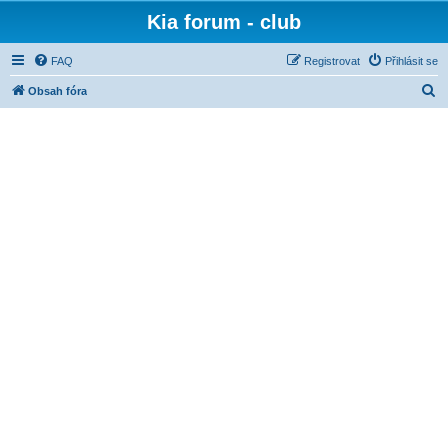
Kia forum - club
FAQ
Registrovat
Přihlásit se
H
Obsah fóra
l
e
d
a
t