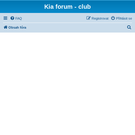
Kia forum - club
FAQ
Registrovat
Přihlásit se
H
Obsah fóra
l
e
d
a
t