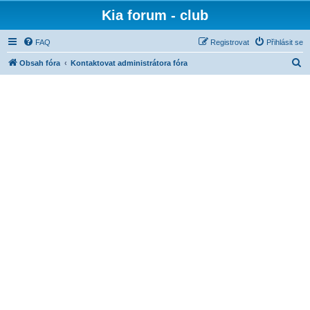
Kia forum - club
FAQ
Registrovat
Přihlásit se
H
Obsah fóra
Kontaktovat administrátora fóra
l
e
d
a
t