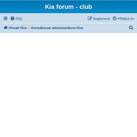
Kia forum - club
FAQ
Registrovat
Přihlásit se
H
Obsah fóra
Kontaktovat administrátora fóra
l
e
d
a
t