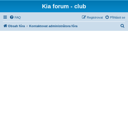
Kia forum - club
FAQ
Registrovat
Přihlásit se
H
Obsah fóra
Kontaktovat administrátora fóra
l
e
d
a
t