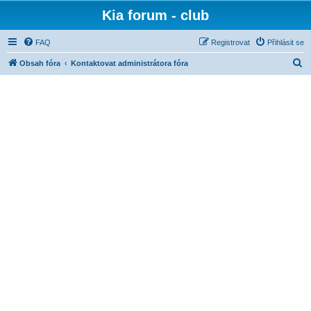
Kia forum - club
FAQ
Registrovat
Přihlásit se
H
Obsah fóra
Kontaktovat administrátora fóra
l
e
d
a
t