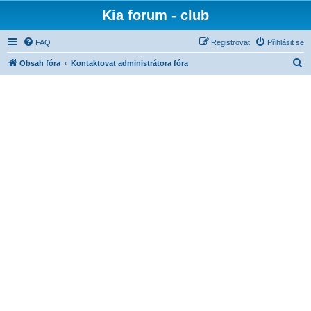
Kia forum - club
FAQ
Registrovat
Přihlásit se
H
Obsah fóra
Kontaktovat administrátora fóra
l
e
d
a
t