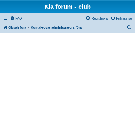
Kia forum - club
FAQ
Registrovat
Přihlásit se
H
Obsah fóra
Kontaktovat administrátora fóra
l
e
d
a
t