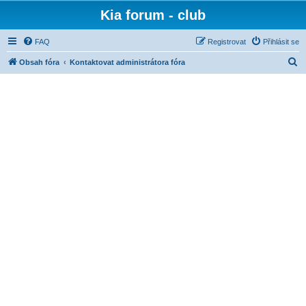
Kia forum - club
FAQ
Registrovat
Přihlásit se
H
Obsah fóra
Kontaktovat administrátora fóra
l
e
d
a
t