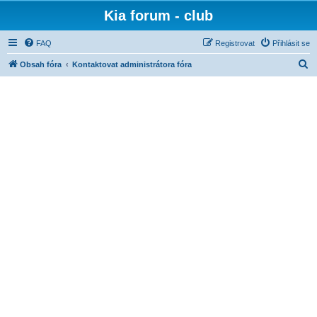
Kia forum - club
FAQ
Registrovat
Přihlásit se
H
Obsah fóra
Kontaktovat administrátora fóra
l
e
d
a
t