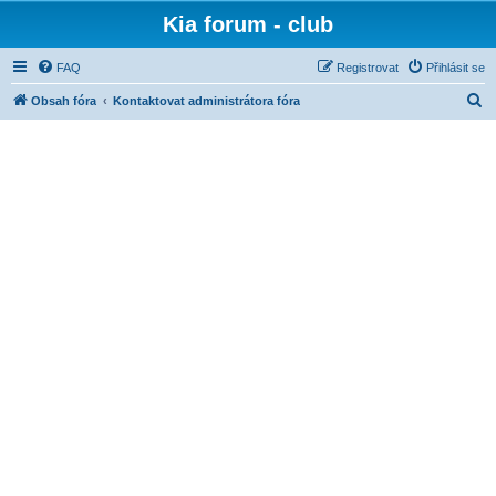
Kia forum - club
FAQ
Registrovat
Přihlásit se
H
Obsah fóra
Kontaktovat administrátora fóra
l
e
d
a
t