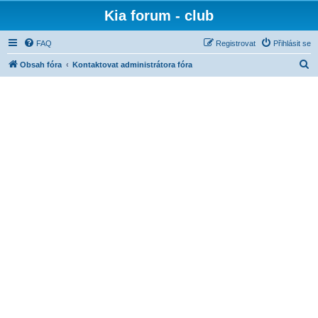
Kia forum - club
FAQ
Registrovat
Přihlásit se
H
Obsah fóra
Kontaktovat administrátora fóra
l
e
d
a
t