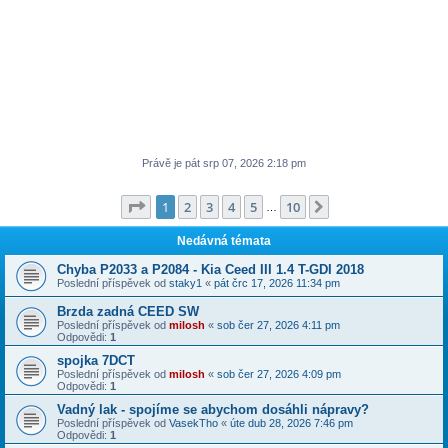
Právě je pát srp 07, 2026 2:18 pm
Stránka
1
z
10
1
2
3
4
5
10
Další
…
Nedávná témata
Chyba P2033 a P2084 - Kia Ceed III 1.4 T-GDI 2018
Poslední příspěvek od
staky1
«
pát črc 17, 2026 11:34 pm
Brzda zadná CEED SW
Poslední příspěvek od
milosh
«
sob čer 27, 2026 4:11 pm
Odpovědi:
1
spojka 7DCT
Poslední příspěvek od
milosh
«
sob čer 27, 2026 4:09 pm
Odpovědi:
1
Vadný lak - spojíme se abychom dosáhli nápravy?
Poslední příspěvek od
VasekTho
«
úte dub 28, 2026 7:46 pm
Odpovědi:
1