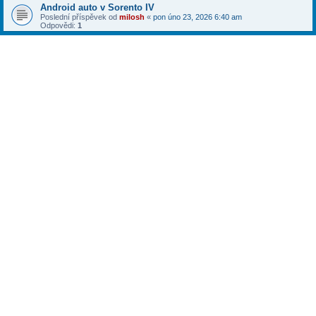
Android auto v Sorento IV
Poslední příspěvek od
milosh
«
pon úno 23, 2026 6:40 am
Odpovědi:
1