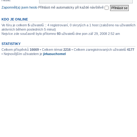
Heslo:
Zapomněl(a) jsem heslo
Přihlásit mě automaticky při každé návštěvě
KDO JE ONLINE
Ve fóru je celkem
5
uživatelů :: 4 registrovaní, 0 skrytých a 1 host (založeno na uživatelích
aktivních během posledních 5 minut)
Nejvíce zde současně bylo přítomno
93
uživatelů dne pon zář 29, 2008 2:52 am
STATISTIKY
Celkem příspěvků
16669
• Celkem témat
2216
• Celkem zaregistrovaných uživatelů
4177
• Nejnovějším uživatelem je
jirkasuchomel