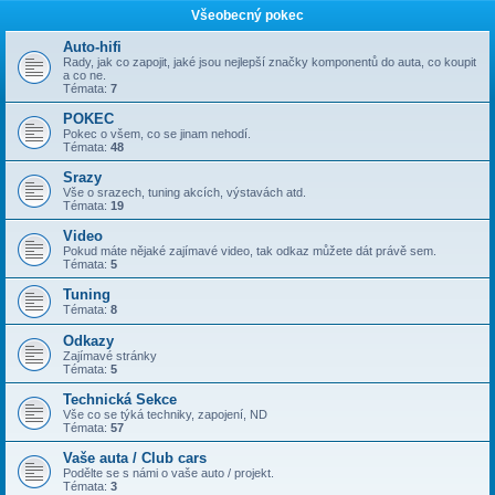
Všeobecný pokec
Auto-hifi
Rady, jak co zapojit, jaké jsou nejlepší značky komponentů do auta, co koupit
a co ne.
Témata:
7
POKEC
Pokec o všem, co se jinam nehodí.
Témata:
48
Srazy
Vše o srazech, tuning akcích, výstavách atd.
Témata:
19
Video
Pokud máte nějaké zajímavé video, tak odkaz můžete dát právě sem.
Témata:
5
Tuning
Témata:
8
Odkazy
Zajímavé stránky
Témata:
5
Technická Sekce
Vše co se týká techniky, zapojení, ND
Témata:
57
Vaše auta / Club cars
Podělte se s námi o vaše auto / projekt.
Témata:
3