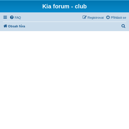
Kia forum - club
FAQ
Registrovat
Přihlásit se
H
Obsah fóra
l
e
d
a
t