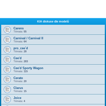
KIA diskuse dle modelů
Carens
Témata:
55
Carnival / Carnival II
Témata:
64
pro_cee´d
Témata:
28
Cee'd
Témata:
283
Cee'd Sporty Wagon
Témata:
115
Cerato
Témata:
20
Clarus
Témata:
15
Joice
Témata:
4