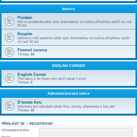
Inzerce
Prodám
Vše co prodáváte pište sem. Automaticky se mažou příspěvky starší víc než
90 dní
Koupím
Veškerou vaší poptávku pište sem. Automaticky se mažou příspěvky starší
víc než 90 dní.
Firemní inzerce
Témata:
10
ENGLISH CORNER
English Corner
This place is for those who don't speak Czech
Témata:
5
Administrátorská sekce
O tomto foru
Informace pro uživatele tohoto fóra, návrhy, připomínky k foru atd.
Témata:
16
PŘIHLÁSIT SE
•
REGISTROVAT
Uživatelské jméno: