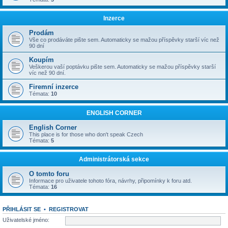
Inzerce
Prodám
Vše co prodáváte pište sem. Automaticky se mažou příspěvky starší víc než
90 dní
Koupím
Veškerou vaší poptávku pište sem. Automaticky se mažou příspěvky starší
víc než 90 dní.
Firemní inzerce
Témata:
10
ENGLISH CORNER
English Corner
This place is for those who don't speak Czech
Témata:
5
Administrátorská sekce
O tomto foru
Informace pro uživatele tohoto fóra, návrhy, připomínky k foru atd.
Témata:
16
PŘIHLÁSIT SE
•
REGISTROVAT
Uživatelské jméno: