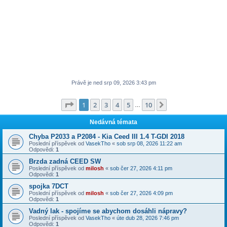
Právě je ned srp 09, 2026 3:43 pm
Stránka
1
z
10
1
2
3
4
5
10
Další
…
Nedávná témata
Chyba P2033 a P2084 - Kia Ceed III 1.4 T-GDI 2018
Poslední příspěvek od
VasekTho
«
sob srp 08, 2026 11:22 am
Odpovědi:
1
Brzda zadná CEED SW
Poslední příspěvek od
milosh
«
sob čer 27, 2026 4:11 pm
Odpovědi:
1
spojka 7DCT
Poslední příspěvek od
milosh
«
sob čer 27, 2026 4:09 pm
Odpovědi:
1
Vadný lak - spojíme se abychom dosáhli nápravy?
Poslední příspěvek od
VasekTho
«
úte dub 28, 2026 7:46 pm
Odpovědi:
1