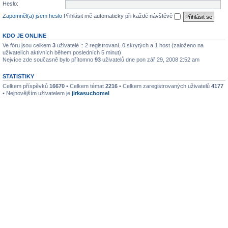
Heslo:
Zapomněl(a) jsem heslo
Přihlásit mě automaticky při každé návštěvě
KDO JE ONLINE
Ve fóru jsou celkem
3
uživatelé :: 2 registrovaní, 0 skrytých a 1 host (založeno na
uživatelích aktivních během posledních 5 minut)
Nejvíce zde současně bylo přítomno
93
uživatelů dne pon zář 29, 2008 2:52 am
STATISTIKY
Celkem příspěvků
16670
• Celkem témat
2216
• Celkem zaregistrovaných uživatelů
4177
• Nejnovějším uživatelem je
jirkasuchomel