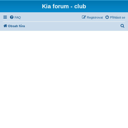
Kia forum - club
FAQ
Registrovat
Přihlásit se
H
Obsah fóra
l
e
d
a
t