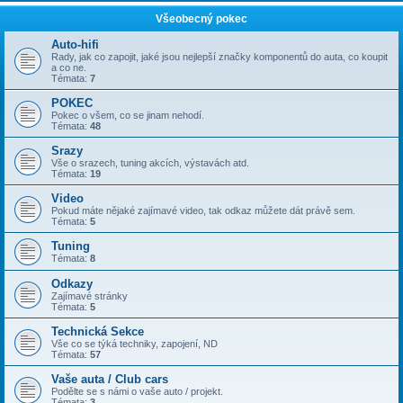
Všeobecný pokec
Auto-hifi
Rady, jak co zapojit, jaké jsou nejlepší značky komponentů do auta, co koupit
a co ne.
Témata:
7
POKEC
Pokec o všem, co se jinam nehodí.
Témata:
48
Srazy
Vše o srazech, tuning akcích, výstavách atd.
Témata:
19
Video
Pokud máte nějaké zajímavé video, tak odkaz můžete dát právě sem.
Témata:
5
Tuning
Témata:
8
Odkazy
Zajímavé stránky
Témata:
5
Technická Sekce
Vše co se týká techniky, zapojení, ND
Témata:
57
Vaše auta / Club cars
Podělte se s námi o vaše auto / projekt.
Témata:
3