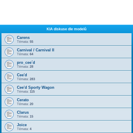
KIA diskuse dle modelů
Carens
Témata:
55
Carnival / Carnival II
Témata:
64
pro_cee´d
Témata:
28
Cee'd
Témata:
283
Cee'd Sporty Wagon
Témata:
115
Cerato
Témata:
20
Clarus
Témata:
15
Joice
Témata:
4