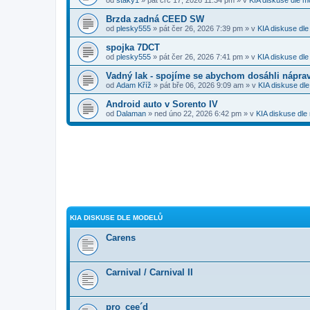
Brzda zadná CEED SW
od
plesky555
» pát čer 26, 2026 7:39 pm » v
KIA diskuse dl
spojka 7DCT
od
plesky555
» pát čer 26, 2026 7:41 pm » v
KIA diskuse dl
Vadný lak - spojíme se abychom dosáhli nápra
od
Adam Kříž
» pát bře 06, 2026 9:09 am » v
KIA diskuse dl
Android auto v Sorento IV
od
Dalaman
» ned úno 22, 2026 6:42 pm » v
KIA diskuse dle
KIA DISKUSE DLE MODELŮ
Carens
Carnival / Carnival II
pro_cee´d