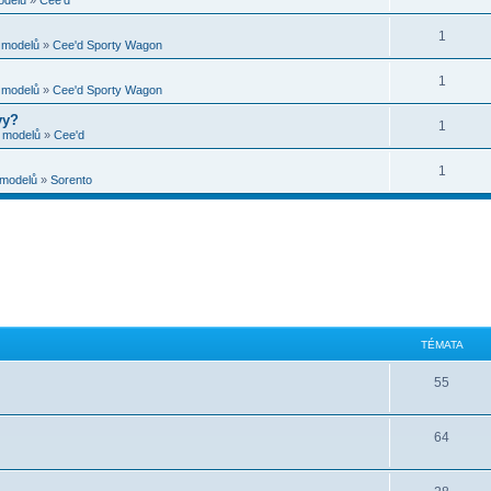
1
e modelů
»
Cee'd Sporty Wagon
1
e modelů
»
Cee'd Sporty Wagon
vy?
1
e modelů
»
Cee'd
1
 modelů
»
Sorento
TÉMATA
55
64