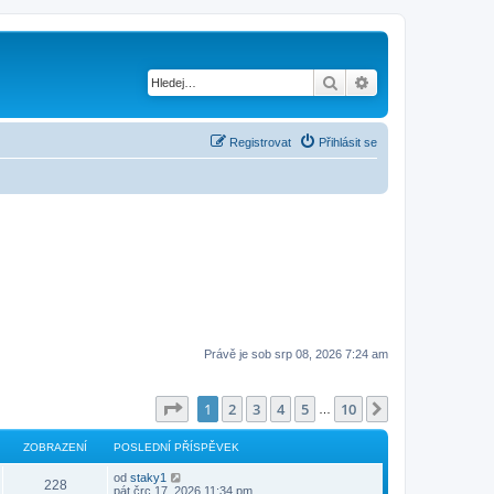
Hledat
Pokročilé hledání
Registrovat
Přihlásit se
Právě je sob srp 08, 2026 7:24 am
Stránka
1
z
10
1
2
3
4
5
10
Další
…
ZOBRAZENÍ
POSLEDNÍ PŘÍSPĚVEK
od
staky1
228
pát črc 17, 2026 11:34 pm