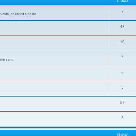
TÉMATA
7
o auta, co koupit a co ne.
48
19
5
rávě sem.
8
5
57
3
TÉMATA