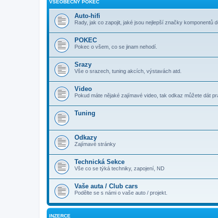
VŠEOBECNÝ POKEC
Auto-hifi
Rady, jak co zapojit, jaké jsou nejlepší značky komponentů d
POKEC
Pokec o všem, co se jinam nehodí.
Srazy
Vše o srazech, tuning akcích, výstavách atd.
Video
Pokud máte nějaké zajímavé video, tak odkaz můžete dát p
Tuning
Odkazy
Zajímavé stránky
Technická Sekce
Vše co se týká techniky, zapojení, ND
Vaše auta / Club cars
Podělte se s námi o vaše auto / projekt.
INZERCE