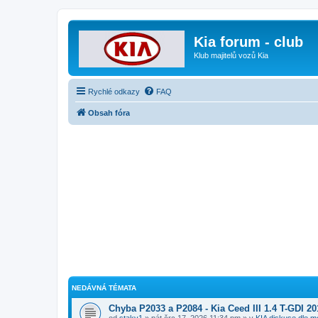
Kia forum - club
Klub majitelů vozů Kia
Rychlé odkazy
FAQ
Obsah fóra
NEDÁVNÁ TÉMATA
Chyba P2033 a P2084 - Kia Ceed III 1.4 T-GDI 20
od
staky1
» pát črc 17, 2026 11:34 pm » v
KIA diskuse dle m