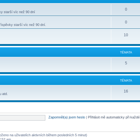
0
y starší víc než 90 dní
0
spěvky starší víc než 90 dní.
10
TÉMATA
5
TÉMATA
16
u atd.
Zapomněl(a) jsem heslo
|
Přihlásit mě automaticky při každ
aloženo na uživatelích aktivních během posledních 5 minut)
2:52 am