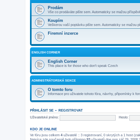
Prodám
Vše co prodáváte pište sem. Automaticky se mažou příspěvk
Koupím
Veškerou vaší poptávku pište sem. Automaticky se mažou pří
Firemní inzerce
ENGLISH CORNER
English Corner
This place is for those who don't speak Czech
ADMINISTRÁTORSKÁ SEKCE
O tomto foru
Informace pro uživatele tohoto fóra, návrhy, připomínky k for
PŘIHLÁSIT SE
•
REGISTROVAT
Uživatelské jméno:
Heslo:
KDO JE ONLINE
Ve fóru jsou celkem
4
uživatelé :: 3 registrovaní, 0 skrytých a 1 host (z
Nejvíce zde současně bylo přítomno
93
uživatelů dne pon zář 29, 2008 