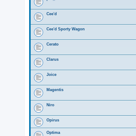
Cee'd
Cee'd Sporty Wagon
Cerato
Clarus
Joice
Magentis
Niro
Opirus
Optima