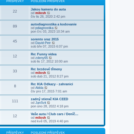
PŘÍSPĚVKY
POSLEDNÍ PŘÍSPĚVEK
ě
ř
d
o
z
v
í
n
s
i
e
s
Jakou kameru do auta
í
l
t
22
k
p
Z
od
milosh
p
e
p
ě
o
čtv lis 26, 2020 2:42 pm
ř
d
o
v
b
í
n
s
e
r
s
autodiagnostika a kodovanie
í
l
89
k
a
p
Z
od
pdiagnostika
p
e
z
ě
o
pon črc 03, 2023 10:34 am
ř
d
i
v
b
í
n
t
e
r
s
sorento sraz 2015
í
45
p
k
a
p
Z
od
David-Petr
p
o
z
ě
o
sob bře 07, 2015 6:07 pm
ř
s
i
v
b
í
l
t
e
r
s
Re: Funny videa
e
12
p
k
a
p
Z
od
zdeny65
d
o
z
ě
o
sob lis 17, 2012 10:00 am
n
s
i
v
b
í
l
t
e
r
Re: brzdové třmeny
p
e
33
p
k
a
Z
od
milosh
ř
d
o
z
o
sob dub 21, 2012 8:27 pm
í
n
s
i
b
s
í
l
t
r
Re: KIA Odkazy - zahranici
p
p
e
8
p
a
Z
od
Aldda
ě
ř
d
o
z
o
čtv pro 17, 2015 7:01 am
v
í
n
s
i
b
e
s
í
l
t
r
k
zadný stierač KIA CEED
p
p
e
111
p
a
Z
od
JanSvit
ě
ř
d
o
z
o
pon úno 28, 2022 4:18 pm
v
í
n
s
i
b
e
s
í
l
t
r
k
Vaše auta / Club cars / Deníč…
p
p
e
12
p
a
Z
od
milosh
ě
ř
d
o
z
o
ned kvě 05, 2019 4:40 pm
v
í
n
s
i
b
e
s
í
l
t
r
k
p
p
e
p
a
PŘÍSPĚVKY
POSLEDNÍ PŘÍSPĚVEK
ě
ř
d