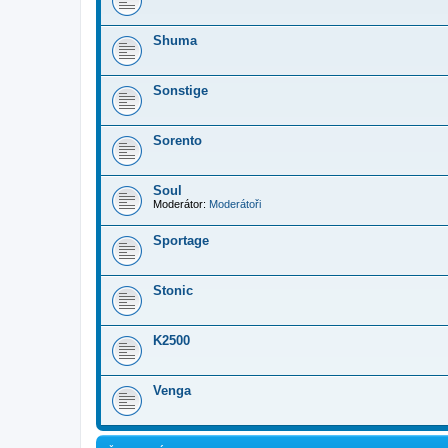
Shuma
Sonstige
Sorento
Soul
Moderátor:
Moderátoři
Sportage
Stonic
K2500
Venga