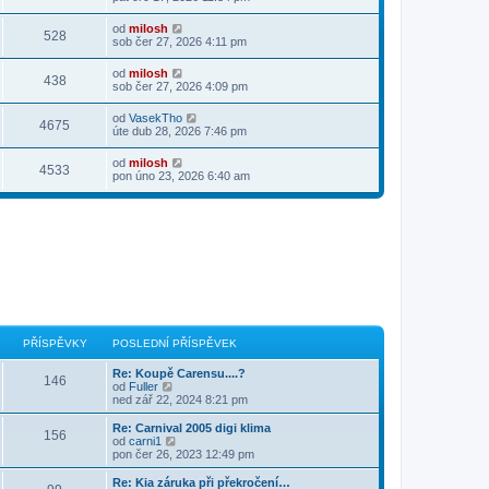
od
milosh
528
sob čer 27, 2026 4:11 pm
od
milosh
438
sob čer 27, 2026 4:09 pm
od
VasekTho
4675
úte dub 28, 2026 7:46 pm
od
milosh
4533
pon úno 23, 2026 6:40 am
PŘÍSPĚVKY
POSLEDNÍ PŘÍSPĚVEK
Re: Koupě Carensu....?
146
Z
od
Fuller
o
ned zář 22, 2024 8:21 pm
b
r
Re: Carnival 2005 digi klima
156
a
Z
od
carni1
z
o
pon čer 26, 2023 12:49 pm
i
b
t
r
Re: Kia záruka při překročení…