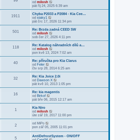
99
p
a
Z
od
milosh
o
z
o
pát říj 24, 2025 6:39 am
s
i
b
l
t
r
Chyba P2033 a P2084 - Kia Cee…
e
1911
p
a
Z
od
staky1
d
o
z
o
pát črc 17, 2026 11:34 pm
n
s
i
b
í
l
t
r
Re: Brzda zadná CEED SW
p
e
501
p
a
Z
od
milosh
ř
d
o
z
o
sob čer 27, 2026 4:11 pm
í
n
s
i
b
s
í
l
t
r
Re: Katalog náhradních dílů a…
p
p
e
118
p
a
Z
od
milosh
ě
ř
d
o
z
o
pon kvě 13, 2024 7:02 am
v
í
n
s
i
b
e
s
í
l
t
r
k
Re: příručka pro Kia Clarus
p
p
e
40
p
a
Z
od
Feler
ě
ř
d
o
z
o
čtv srp 28, 2014 6:25 am
v
í
n
s
i
b
e
s
í
l
t
r
k
Re: Kia Joice 2.0i
p
p
e
32
p
a
Z
od
Dawson X
ě
ř
d
o
z
o
pát kvě 10, 2013 1:05 pm
v
í
n
s
i
b
e
s
í
l
t
r
k
Re: kia magentis
p
p
e
16
p
a
Z
od
Birkof
ě
ř
d
o
z
o
pát bře 06, 2015 12:17 am
v
í
n
s
i
b
e
s
í
l
t
r
k
Kia Niro
p
p
e
1
p
a
Z
od
milosh
ě
ř
d
o
z
o
úte zář 19, 2017 11:00 pm
v
í
n
s
i
b
e
s
í
l
t
r
Z
k
od
MiPo
p
p
e
2
p
a
o
pon zář 05, 2005 11:01 pm
ě
ř
d
o
z
b
v
í
n
s
i
r
e
s
AntiDefrostSystem - ON/OFF
í
l
t
5
a
k
p
Z
od
Cejgl36
p