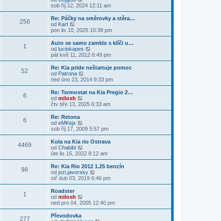
e
p
z
ě
o
sob říj 12, 2024 12:11 am
ř
d
o
i
v
b
í
n
s
t
e
r
s
Re: Páčky na směrovky a stěra…
í
l
p
256
k
a
p
Z
od
Kart
p
e
o
z
ě
o
pon lis 10, 2025 10:38 pm
ř
d
s
i
v
b
í
n
l
t
e
r
s
Auto se samo zamklo s klíči u…
í
e
1
p
k
a
p
Z
od
lucinkapes
p
d
o
z
ě
o
pát kvě 11, 2012 6:49 pm
ř
n
s
i
v
b
í
í
l
t
e
r
s
Re: Kia pride neštartuje pomoc
p
e
52
p
k
a
p
Z
od
Patrona
ř
d
o
z
ě
o
ned úno 23, 2014 9:33 pm
í
n
s
i
v
b
s
í
l
t
e
r
p
Re: Termostat na Kia Pregio 2…
p
e
6
p
k
a
ě
Z
od
milosh
ř
d
o
z
v
o
čtv bře 13, 2025 6:33 am
í
n
s
i
e
b
s
í
l
t
k
r
Re: Retona
p
p
e
6
p
a
Z
od
eMKejx
ě
ř
d
o
z
o
sob říj 17, 2009 5:57 pm
v
í
n
s
i
b
e
s
í
l
t
r
k
Kola na Kia rio Ostrava
p
p
e
4469
p
a
Z
od
Chabibi
ě
ř
d
o
z
o
úte lis 15, 2022 8:12 am
v
í
n
s
i
b
e
s
í
l
t
r
k
Re: Kia Rio 2012 1.25 benzín
p
p
e
98
p
a
Z
od
jozi.javorsky
ě
ř
d
o
z
o
stř dub 03, 2019 6:46 pm
v
í
n
s
i
b
e
s
í
l
t
r
k
Roadster
p
p
e
1
p
a
Z
od
milosh
ě
ř
d
o
z
o
ned pro 04, 2005 12:40 pm
v
í
n
s
i
b
e
s
í
l
t
r
k
Převodovka
p
p
e
277
p
a
Z