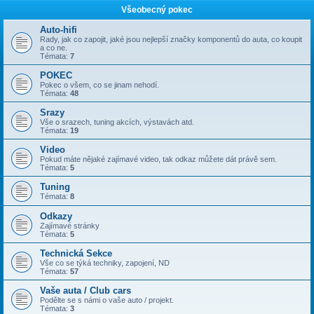
Všeobecný pokec
Auto-hifi
Rady, jak co zapojit, jaké jsou nejlepší značky komponentů do auta, co koupit
a co ne.
Témata:
7
POKEC
Pokec o všem, co se jinam nehodí.
Témata:
48
Srazy
Vše o srazech, tuning akcích, výstavách atd.
Témata:
19
Video
Pokud máte nějaké zajímavé video, tak odkaz můžete dát právě sem.
Témata:
5
Tuning
Témata:
8
Odkazy
Zajímavé stránky
Témata:
5
Technická Sekce
Vše co se týká techniky, zapojení, ND
Témata:
57
Vaše auta / Club cars
Podělte se s námi o vaše auto / projekt.
Témata:
3