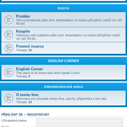
Inzerce
Prodám
Vše co prodáváte pište sem. Automaticky se mažou příspěvky starší víc než
90 dní
Koupím
Veškerou vaší poptávku pište sem. Automaticky se mažou příspěvky starší
víc než 90 dní.
Firemní inzerce
Témata:
10
ENGLISH CORNER
English Corner
This place is for those who don't speak Czech
Témata:
5
Administrátorská sekce
O tomto foru
Informace pro uživatele tohoto fóra, návrhy, připomínky k foru atd.
Témata:
16
PŘIHLÁSIT SE
•
REGISTROVAT
Uživatelské jméno: