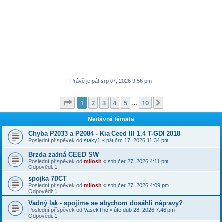
Právě je pát srp 07, 2026 9:56 pm
Stránka
1
z
10
1
2
3
4
5
10
Další
…
Nedávná témata
Chyba P2033 a P2084 - Kia Ceed III 1.4 T-GDI 2018
Poslední příspěvek od
staky1
«
pát črc 17, 2026 11:34 pm
Brzda zadná CEED SW
Poslední příspěvek od
milosh
«
sob čer 27, 2026 4:11 pm
Odpovědi:
1
spojka 7DCT
Poslední příspěvek od
milosh
«
sob čer 27, 2026 4:09 pm
Odpovědi:
1
Vadný lak - spojíme se abychom dosáhli nápravy?
Poslední příspěvek od
VasekTho
«
úte dub 28, 2026 7:46 pm
Odpovědi:
1