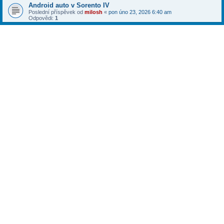
Android auto v Sorento IV
Poslední příspěvek od
milosh
«
pon úno 23, 2026 6:40 am
Odpovědi:
1