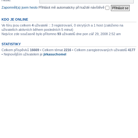
Heslo:
Zapomněl(a) jsem heslo
Přihlásit mě automaticky při každé návštěvě
KDO JE ONLINE
Ve fóru jsou celkem
4
uživatelé :: 3 registrovaní, 0 skrytých a 1 host (založeno na
uživatelích aktivních během posledních 5 minut)
Nejvíce zde současně bylo přítomno
93
uživatelů dne pon zář 29, 2008 2:52 am
STATISTIKY
Celkem příspěvků
16669
• Celkem témat
2216
• Celkem zaregistrovaných uživatelů
4177
• Nejnovějším uživatelem je
jirkasuchomel