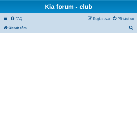
Kia forum - club
FAQ
Registrovat
Přihlásit se
H
Obsah fóra
l
e
d
a
t