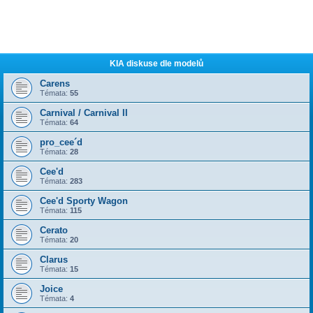
KIA diskuse dle modelů
Carens
Témata:
55
Carnival / Carnival II
Témata:
64
pro_cee´d
Témata:
28
Cee'd
Témata:
283
Cee'd Sporty Wagon
Témata:
115
Cerato
Témata:
20
Clarus
Témata:
15
Joice
Témata:
4