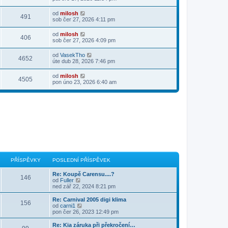
od
milosh
491
sob čer 27, 2026 4:11 pm
od
milosh
406
sob čer 27, 2026 4:09 pm
od
VasekTho
4652
úte dub 28, 2026 7:46 pm
od
milosh
4505
pon úno 23, 2026 6:40 am
PŘÍSPĚVKY
POSLEDNÍ PŘÍSPĚVEK
Re: Koupě Carensu....?
146
Z
od
Fuller
o
ned zář 22, 2024 8:21 pm
b
r
Re: Carnival 2005 digi klima
156
a
Z
od
carni1
z
o
pon čer 26, 2023 12:49 pm
i
b
t
r
Re: Kia záruka při překročení…