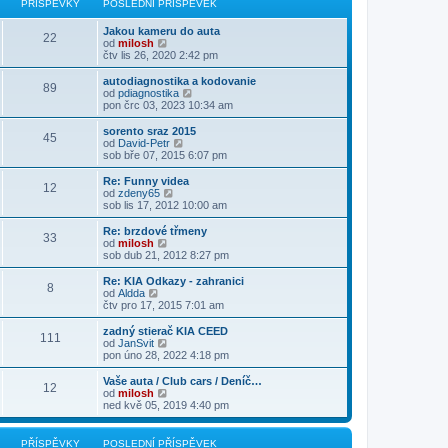
PŘÍSPĚVKY
POSLEDNÍ PŘÍSPĚVEK
ě
ř
d
o
z
v
í
n
s
i
e
s
Jakou kameru do auta
í
l
t
22
k
p
Z
od
milosh
p
e
p
ě
o
čtv lis 26, 2020 2:42 pm
ř
d
o
v
b
í
n
s
e
r
s
autodiagnostika a kodovanie
í
l
89
k
a
p
Z
od
pdiagnostika
p
e
z
ě
o
pon črc 03, 2023 10:34 am
ř
d
i
v
b
í
n
t
e
r
s
sorento sraz 2015
í
45
p
k
a
p
Z
od
David-Petr
p
o
z
ě
o
sob bře 07, 2015 6:07 pm
ř
s
i
v
b
í
l
t
e
r
s
Re: Funny videa
e
12
p
k
a
p
Z
od
zdeny65
d
o
z
ě
o
sob lis 17, 2012 10:00 am
n
s
i
v
b
í
l
t
e
r
Re: brzdové třmeny
p
e
33
p
k
a
Z
od
milosh
ř
d
o
z
o
sob dub 21, 2012 8:27 pm
í
n
s
i
b
s
í
l
t
r
Re: KIA Odkazy - zahranici
p
p
e
8
p
a
Z
od
Aldda
ě
ř
d
o
z
o
čtv pro 17, 2015 7:01 am
v
í
n
s
i
b
e
s
í
l
t
r
k
zadný stierač KIA CEED
p
p
e
111
p
a
Z
od
JanSvit
ě
ř
d
o
z
o
pon úno 28, 2022 4:18 pm
v
í
n
s
i
b
e
s
í
l
t
r
k
Vaše auta / Club cars / Deníč…
p
p
e
12
p
a
Z
od
milosh
ě
ř
d
o
z
o
ned kvě 05, 2019 4:40 pm
v
í
n
s
i
b
e
s
í
l
t
r
k
p
p
e
p
a
PŘÍSPĚVKY
POSLEDNÍ PŘÍSPĚVEK
ě
ř
d