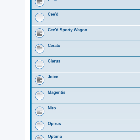
Cee'd
Cee'd Sporty Wagon
Cerato
Clarus
Joice
Magentis
Niro
Opirus
Optima