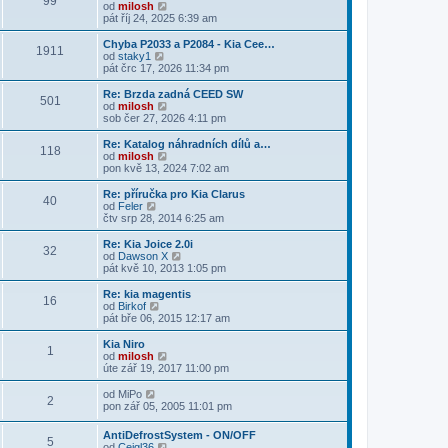
99
p
a
Z
od
milosh
o
z
o
pát říj 24, 2025 6:39 am
s
i
b
l
t
r
Chyba P2033 a P2084 - Kia Cee…
e
1911
p
a
Z
od
staky1
d
o
z
o
pát črc 17, 2026 11:34 pm
n
s
i
b
í
l
t
r
Re: Brzda zadná CEED SW
p
e
501
p
a
Z
od
milosh
ř
d
o
z
o
sob čer 27, 2026 4:11 pm
í
n
s
i
b
s
í
l
t
r
Re: Katalog náhradních dílů a…
p
p
e
118
p
a
Z
od
milosh
ě
ř
d
o
z
o
pon kvě 13, 2024 7:02 am
v
í
n
s
i
b
e
s
í
l
t
r
k
Re: příručka pro Kia Clarus
p
p
e
40
p
a
Z
od
Feler
ě
ř
d
o
z
o
čtv srp 28, 2014 6:25 am
v
í
n
s
i
b
e
s
í
l
t
r
k
Re: Kia Joice 2.0i
p
p
e
32
p
a
Z
od
Dawson X
ě
ř
d
o
z
o
pát kvě 10, 2013 1:05 pm
v
í
n
s
i
b
e
s
í
l
t
r
k
Re: kia magentis
p
p
e
16
p
a
Z
od
Birkof
ě
ř
d
o
z
o
pát bře 06, 2015 12:17 am
v
í
n
s
i
b
e
s
í
l
t
r
k
Kia Niro
p
p
e
1
p
a
Z
od
milosh
ě
ř
d
o
z
o
úte zář 19, 2017 11:00 pm
v
í
n
s
i
b
e
s
í
l
t
r
Z
k
od
MiPo
p
p
e
2
p
a
o
pon zář 05, 2005 11:01 pm
ě
ř
d
o
z
b
v
í
n
s
i
r
e
s
AntiDefrostSystem - ON/OFF
í
l
t
5
a
k
p
Z
od
Cejgl36
p