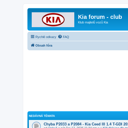
Kia forum - club
Klub majitelů vozů Kia
Rychlé odkazy
FAQ
Obsah fóra
NEDÁVNÁ TÉMATA
Chyba P2033 a P2084 - Kia Ceed III 1.4 T-GDI 20
od
staky1
» pát črc 17, 2026 11:34 pm » v
KIA diskuse dle m