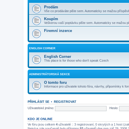
Prodám
Vše co prodáváte pište sem. Automaticky se mažou příspěvk
Koupím
Veškerou vaší poptávku pište sem. Automaticky se mažou pří
Firemní inzerce
ENGLISH CORNER
English Corner
This place is for those who don't speak Czech
ADMINISTRÁTORSKÁ SEKCE
O tomto foru
Informace pro uživatele tohoto fóra, návrhy, připomínky k for
PŘIHLÁSIT SE
•
REGISTROVAT
Uživatelské jméno:
Heslo:
KDO JE ONLINE
Ve fóru jsou celkem
4
uživatelé :: 3 registrovaní, 0 skrytých a 1 host (z
Nejvíce zde současně bylo přítomno
93
uživatelů dne pon zář 29, 2008 