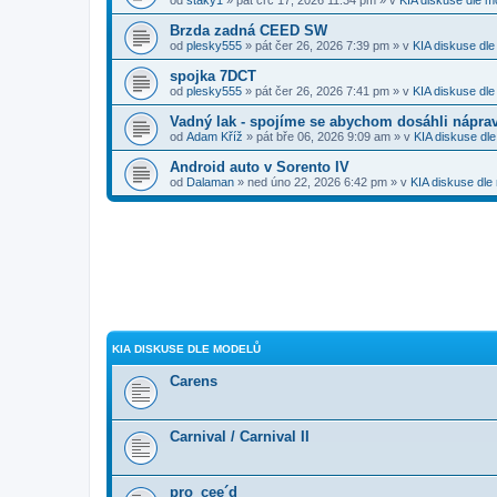
Brzda zadná CEED SW
od
plesky555
» pát čer 26, 2026 7:39 pm » v
KIA diskuse dl
spojka 7DCT
od
plesky555
» pát čer 26, 2026 7:41 pm » v
KIA diskuse dl
Vadný lak - spojíme se abychom dosáhli nápra
od
Adam Kříž
» pát bře 06, 2026 9:09 am » v
KIA diskuse dl
Android auto v Sorento IV
od
Dalaman
» ned úno 22, 2026 6:42 pm » v
KIA diskuse dle
KIA DISKUSE DLE MODELŮ
Carens
Carnival / Carnival II
pro_cee´d