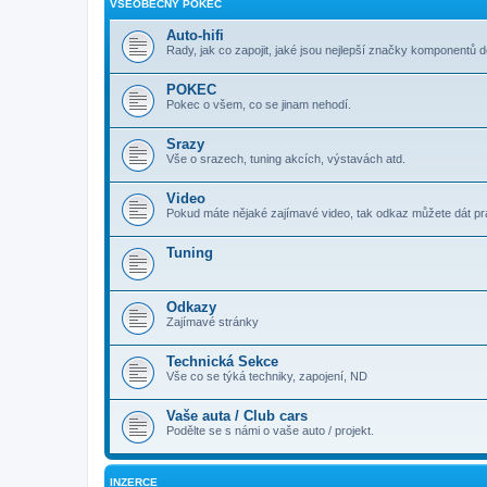
VŠEOBECNÝ POKEC
Auto-hifi
Rady, jak co zapojit, jaké jsou nejlepší značky komponentů d
POKEC
Pokec o všem, co se jinam nehodí.
Srazy
Vše o srazech, tuning akcích, výstavách atd.
Video
Pokud máte nějaké zajímavé video, tak odkaz můžete dát p
Tuning
Odkazy
Zajímavé stránky
Technická Sekce
Vše co se týká techniky, zapojení, ND
Vaše auta / Club cars
Podělte se s námi o vaše auto / projekt.
INZERCE