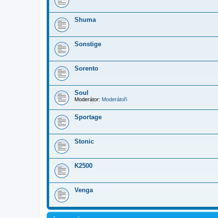
Shuma
Sonstige
Sorento
Soul
Moderátor:
Moderátoři
Sportage
Stonic
K2500
Venga