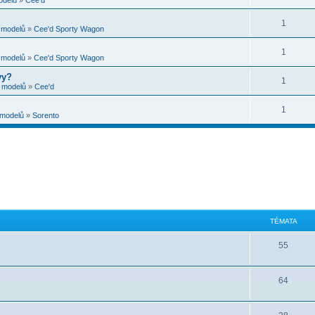
1
e modelů
»
Cee'd Sporty Wagon
1
e modelů
»
Cee'd Sporty Wagon
vy?
1
e modelů
»
Cee'd
1
 modelů
»
Sorento
TÉMATA
55
64