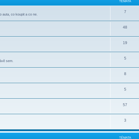
TÉMATA
7
o auta, co koupit a co ne.
48
19
5
rávě sem.
8
5
57
3
TÉMATA