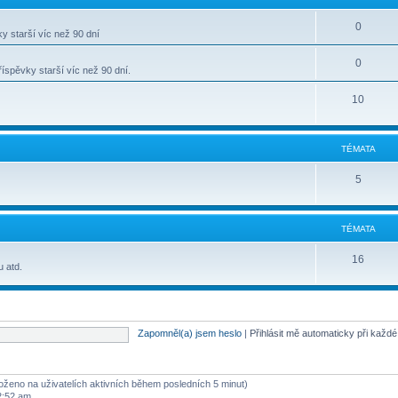
0
y starší víc než 90 dní
0
spěvky starší víc než 90 dní.
10
TÉMATA
5
TÉMATA
16
u atd.
Zapomněl(a) jsem heslo
|
Přihlásit mě automaticky při každ
aloženo na uživatelích aktivních během posledních 5 minut)
2:52 am