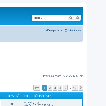
Hledat
Pokročilé hledání
Registrovat
Přihlásit se
Právě je čtv srp 06, 2026 12:50 pm
Stránka
1
z
10
1
2
3
4
5
10
Další
…
ZOBRAZENÍ
POSLEDNÍ PŘÍSPĚVEK
od
staky1
185
pát črc 17, 2026 11:34 pm