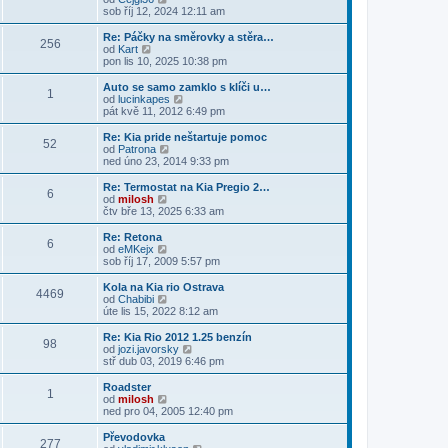
e
p
z
ě
o
sob říj 12, 2024 12:11 am
ř
d
o
i
v
b
í
n
s
t
e
r
s
Re: Páčky na směrovky a stěra…
í
l
p
256
k
a
p
Z
od
Kart
p
e
o
z
ě
o
pon lis 10, 2025 10:38 pm
ř
d
s
i
v
b
í
n
l
t
e
r
s
Auto se samo zamklo s klíči u…
í
e
1
p
k
a
p
Z
od
lucinkapes
p
d
o
z
ě
o
pát kvě 11, 2012 6:49 pm
ř
n
s
i
v
b
í
í
l
t
e
r
s
Re: Kia pride neštartuje pomoc
p
e
52
p
k
a
p
Z
od
Patrona
ř
d
o
z
ě
o
ned úno 23, 2014 9:33 pm
í
n
s
i
v
b
s
í
l
t
e
r
p
Re: Termostat na Kia Pregio 2…
p
e
6
p
k
a
ě
Z
od
milosh
ř
d
o
z
v
o
čtv bře 13, 2025 6:33 am
í
n
s
i
e
b
s
í
l
t
k
r
Re: Retona
p
p
e
6
p
a
Z
od
eMKejx
ě
ř
d
o
z
o
sob říj 17, 2009 5:57 pm
v
í
n
s
i
b
e
s
í
l
t
r
k
Kola na Kia rio Ostrava
p
p
e
4469
p
a
Z
od
Chabibi
ě
ř
d
o
z
o
úte lis 15, 2022 8:12 am
v
í
n
s
i
b
e
s
í
l
t
r
k
Re: Kia Rio 2012 1.25 benzín
p
p
e
98
p
a
Z
od
jozi.javorsky
ě
ř
d
o
z
o
stř dub 03, 2019 6:46 pm
v
í
n
s
i
b
e
s
í
l
t
r
k
Roadster
p
p
e
1
p
a
Z
od
milosh
ě
ř
d
o
z
o
ned pro 04, 2005 12:40 pm
v
í
n
s
i
b
e
s
í
l
t
r
k
Převodovka
p
p
e
277
p
a
Z