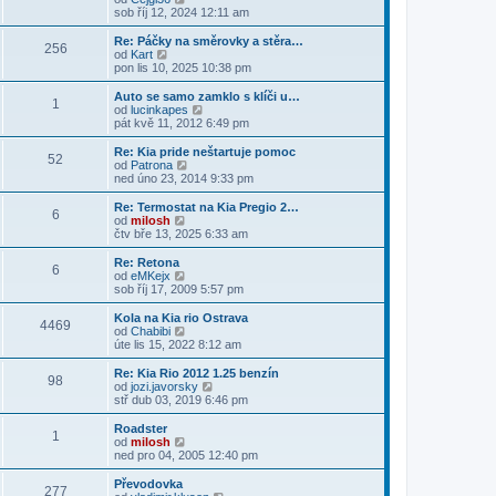
e
p
z
ě
o
sob říj 12, 2024 12:11 am
ř
d
o
i
v
b
í
n
s
t
e
r
s
Re: Páčky na směrovky a stěra…
í
l
p
256
k
a
p
Z
od
Kart
p
e
o
z
ě
o
pon lis 10, 2025 10:38 pm
ř
d
s
i
v
b
í
n
l
t
e
r
s
Auto se samo zamklo s klíči u…
í
e
1
p
k
a
p
Z
od
lucinkapes
p
d
o
z
ě
o
pát kvě 11, 2012 6:49 pm
ř
n
s
i
v
b
í
í
l
t
e
r
s
Re: Kia pride neštartuje pomoc
p
e
52
p
k
a
p
Z
od
Patrona
ř
d
o
z
ě
o
ned úno 23, 2014 9:33 pm
í
n
s
i
v
b
s
í
l
t
e
r
p
Re: Termostat na Kia Pregio 2…
p
e
6
p
k
a
ě
Z
od
milosh
ř
d
o
z
v
o
čtv bře 13, 2025 6:33 am
í
n
s
i
e
b
s
í
l
t
k
r
Re: Retona
p
p
e
6
p
a
Z
od
eMKejx
ě
ř
d
o
z
o
sob říj 17, 2009 5:57 pm
v
í
n
s
i
b
e
s
í
l
t
r
k
Kola na Kia rio Ostrava
p
p
e
4469
p
a
Z
od
Chabibi
ě
ř
d
o
z
o
úte lis 15, 2022 8:12 am
v
í
n
s
i
b
e
s
í
l
t
r
k
Re: Kia Rio 2012 1.25 benzín
p
p
e
98
p
a
Z
od
jozi.javorsky
ě
ř
d
o
z
o
stř dub 03, 2019 6:46 pm
v
í
n
s
i
b
e
s
í
l
t
r
k
Roadster
p
p
e
1
p
a
Z
od
milosh
ě
ř
d
o
z
o
ned pro 04, 2005 12:40 pm
v
í
n
s
i
b
e
s
í
l
t
r
k
Převodovka
p
p
e
277
p
a
Z