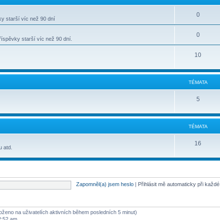
0
y starší víc než 90 dní
0
spěvky starší víc než 90 dní.
10
TÉMATA
5
TÉMATA
16
u atd.
Zapomněl(a) jsem heslo
|
Přihlásit mě automaticky při každ
aloženo na uživatelích aktivních během posledních 5 minut)
2:52 am