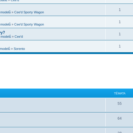
1
e modelů
»
Cee'd Sporty Wagon
1
e modelů
»
Cee'd Sporty Wagon
vy?
1
e modelů
»
Cee'd
1
 modelů
»
Sorento
TÉMATA
55
64