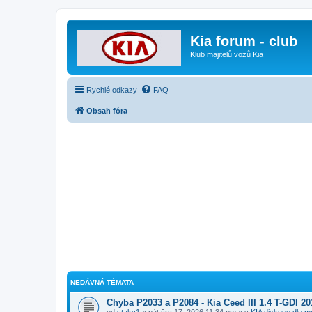
Kia forum - club
Klub majitelů vozů Kia
Rychlé odkazy
FAQ
Obsah fóra
NEDÁVNÁ TÉMATA
Chyba P2033 a P2084 - Kia Ceed III 1.4 T-GDI 20
od
staky1
» pát črc 17, 2026 11:34 pm » v
KIA diskuse dle m