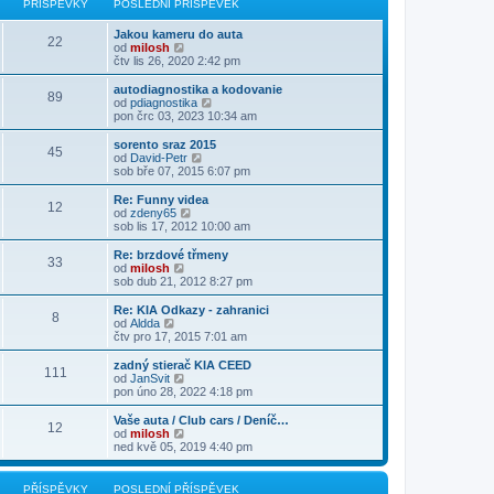
PŘÍSPĚVKY
POSLEDNÍ PŘÍSPĚVEK
ě
ř
d
o
z
v
í
n
s
i
e
s
Jakou kameru do auta
í
l
t
22
k
p
Z
od
milosh
p
e
p
ě
o
čtv lis 26, 2020 2:42 pm
ř
d
o
v
b
í
n
s
e
r
s
autodiagnostika a kodovanie
í
l
89
k
a
p
Z
od
pdiagnostika
p
e
z
ě
o
pon črc 03, 2023 10:34 am
ř
d
i
v
b
í
n
t
e
r
s
sorento sraz 2015
í
45
p
k
a
p
Z
od
David-Petr
p
o
z
ě
o
sob bře 07, 2015 6:07 pm
ř
s
i
v
b
í
l
t
e
r
s
Re: Funny videa
e
12
p
k
a
p
Z
od
zdeny65
d
o
z
ě
o
sob lis 17, 2012 10:00 am
n
s
i
v
b
í
l
t
e
r
Re: brzdové třmeny
p
e
33
p
k
a
Z
od
milosh
ř
d
o
z
o
sob dub 21, 2012 8:27 pm
í
n
s
i
b
s
í
l
t
r
Re: KIA Odkazy - zahranici
p
p
e
8
p
a
Z
od
Aldda
ě
ř
d
o
z
o
čtv pro 17, 2015 7:01 am
v
í
n
s
i
b
e
s
í
l
t
r
k
zadný stierač KIA CEED
p
p
e
111
p
a
Z
od
JanSvit
ě
ř
d
o
z
o
pon úno 28, 2022 4:18 pm
v
í
n
s
i
b
e
s
í
l
t
r
k
Vaše auta / Club cars / Deníč…
p
p
e
12
p
a
Z
od
milosh
ě
ř
d
o
z
o
ned kvě 05, 2019 4:40 pm
v
í
n
s
i
b
e
s
í
l
t
r
k
p
p
e
p
a
PŘÍSPĚVKY
POSLEDNÍ PŘÍSPĚVEK
ě
ř
d