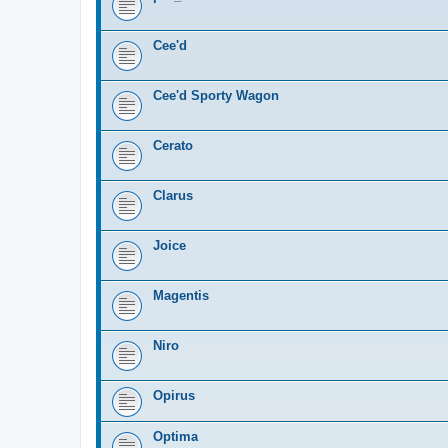
Cee'd
Cee'd Sporty Wagon
Cerato
Clarus
Joice
Magentis
Niro
Opirus
Optima