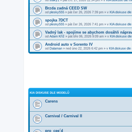
Brzda zadná CEED SW
od
plesky555
» pát čer 26, 2026 7:39 pm » v
KIA diskuse dl
spojka 7DCT
od
plesky555
» pát čer 26, 2026 7:41 pm » v
KIA diskuse dl
Vadný lak - spojíme se abychom dosáhli nápra
od
Adam Kříž
» pát bře 06, 2026 9:09 am » v
KIA diskuse dl
Android auto v Sorento IV
od
Dalaman
» ned úno 22, 2026 6:42 pm » v
KIA diskuse dle
KIA DISKUSE DLE MODELŮ
Carens
Carnival / Carnival II
pro_cee´d