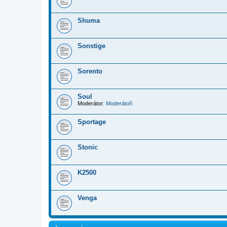
Shuma
Sonstige
Sorento
Soul
Moderátor:
Moderátoři
Sportage
Stonic
K2500
Venga