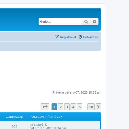
Hledat
Pokročilé hledání
Registrovat
Přihlásit se
Právě je pát srp 07, 2026 10:53 am
Stránka
1
z
10
1
2
3
4
5
10
Další
…
ZOBRAZENÍ
POSLEDNÍ PŘÍSPĚVEK
od
staky1
202
pát črc 17, 2026 11:34 pm