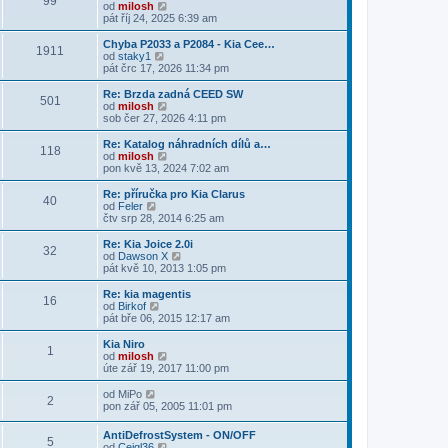
99
p
a
Z
od
milosh
o
z
o
pát říj 24, 2025 6:39 am
s
i
b
l
t
r
Chyba P2033 a P2084 - Kia Cee…
e
1911
p
a
Z
od
staky1
d
o
z
o
pát črc 17, 2026 11:34 pm
n
s
i
b
í
l
t
r
Re: Brzda zadná CEED SW
p
e
501
p
a
Z
od
milosh
ř
d
o
z
o
sob čer 27, 2026 4:11 pm
í
n
s
i
b
s
í
l
t
r
Re: Katalog náhradních dílů a…
p
p
e
118
p
a
Z
od
milosh
ě
ř
d
o
z
o
pon kvě 13, 2024 7:02 am
v
í
n
s
i
b
e
s
í
l
t
r
k
Re: příručka pro Kia Clarus
p
p
e
40
p
a
Z
od
Feler
ě
ř
d
o
z
o
čtv srp 28, 2014 6:25 am
v
í
n
s
i
b
e
s
í
l
t
r
k
Re: Kia Joice 2.0i
p
p
e
32
p
a
Z
od
Dawson X
ě
ř
d
o
z
o
pát kvě 10, 2013 1:05 pm
v
í
n
s
i
b
e
s
í
l
t
r
k
Re: kia magentis
p
p
e
16
p
a
Z
od
Birkof
ě
ř
d
o
z
o
pát bře 06, 2015 12:17 am
v
í
n
s
i
b
e
s
í
l
t
r
k
Kia Niro
p
p
e
1
p
a
Z
od
milosh
ě
ř
d
o
z
o
úte zář 19, 2017 11:00 pm
v
í
n
s
i
b
e
s
í
l
t
r
Z
k
od
MiPo
p
p
e
2
p
a
o
pon zář 05, 2005 11:01 pm
ě
ř
d
o
z
b
v
í
n
s
i
r
e
s
AntiDefrostSystem - ON/OFF
í
l
t
5
a
k
p
Z
od
Cejgl36
p