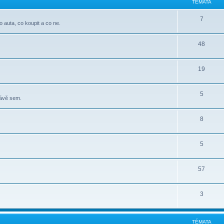
TÉMATA
7
o auta, co koupit a co ne.
48
19
5
rávě sem.
8
5
57
3
TÉMATA