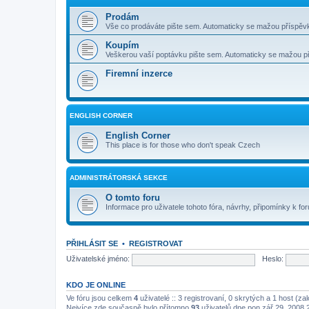
Prodám
Vše co prodáváte pište sem. Automaticky se mažou příspěvk
Koupím
Veškerou vaší poptávku pište sem. Automaticky se mažou pří
Firemní inzerce
ENGLISH CORNER
English Corner
This place is for those who don't speak Czech
ADMINISTRÁTORSKÁ SEKCE
O tomto foru
Informace pro uživatele tohoto fóra, návrhy, připomínky k for
PŘIHLÁSIT SE
•
REGISTROVAT
Uživatelské jméno:
Heslo:
KDO JE ONLINE
Ve fóru jsou celkem
4
uživatelé :: 3 registrovaní, 0 skrytých a 1 host (z
Nejvíce zde současně bylo přítomno
93
uživatelů dne pon zář 29, 2008 