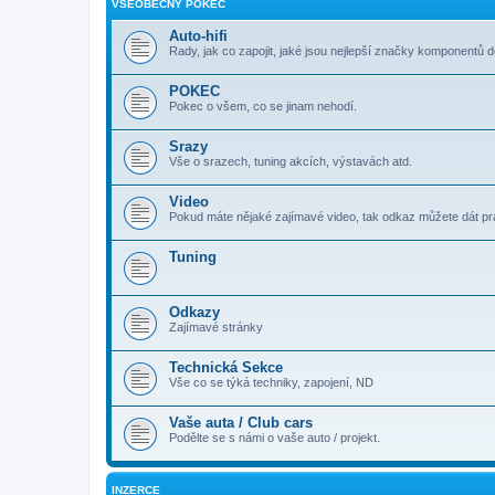
VŠEOBECNÝ POKEC
Auto-hifi
Rady, jak co zapojit, jaké jsou nejlepší značky komponentů d
POKEC
Pokec o všem, co se jinam nehodí.
Srazy
Vše o srazech, tuning akcích, výstavách atd.
Video
Pokud máte nějaké zajímavé video, tak odkaz můžete dát p
Tuning
Odkazy
Zajímavé stránky
Technická Sekce
Vše co se týká techniky, zapojení, ND
Vaše auta / Club cars
Podělte se s námi o vaše auto / projekt.
INZERCE