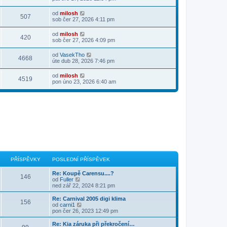
od
milosh
507
sob čer 27, 2026 4:11 pm
od
milosh
420
sob čer 27, 2026 4:09 pm
od
VasekTho
4668
úte dub 28, 2026 7:46 pm
od
milosh
4519
pon úno 23, 2026 6:40 am
PŘÍSPĚVKY
POSLEDNÍ PŘÍSPĚVEK
Re: Koupě Carensu....?
146
Z
od
Fuller
o
ned zář 22, 2024 8:21 pm
b
r
Re: Carnival 2005 digi klima
156
a
Z
od
carni1
z
o
pon čer 26, 2023 12:49 pm
i
b
t
r
Re: Kia záruka při překročení…